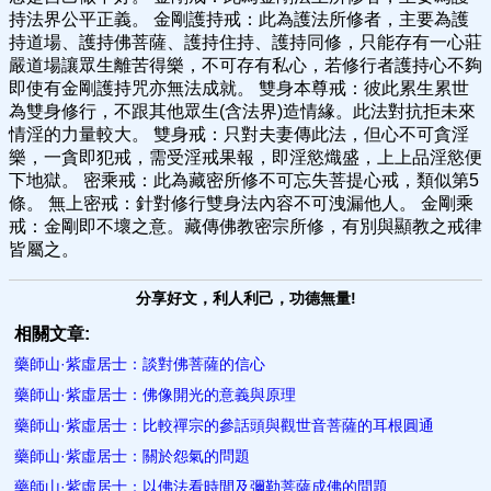
持法界公平正義。 金剛護持戒：此為護法所修者，主要為護
持道場、護持佛菩薩、護持住持、護持同修，只能存有一心莊
嚴道場讓眾生離苦得樂，不可存有私心，若修行者護持心不夠
即使有金剛護持咒亦無法成就。 雙身本尊戒：彼此累生累世
為雙身修行，不跟其他眾生(含法界)造情緣。此法對抗拒未來
情淫的力量較大。 雙身戒：只對夫妻傳此法，但心不可貪淫
樂，一貪即犯戒，需受淫戒果報，即淫慾熾盛，上上品淫慾便
下地獄。 密乘戒：此為藏密所修不可忘失菩提心戒，類似第5
條。 無上密戒：針對修行雙身法內容不可洩漏他人。 金剛乘
戒：金剛即不壞之意。藏傳佛教密宗所修，有別與顯教之戒律
皆屬之。
分享好文，利人利己，功德無量!
相關文章:
藥師山·紫虛居士：談對佛菩薩的信心
藥師山·紫虛居士：佛像開光的意義與原理
藥師山·紫虛居士：比較禪宗的參話頭與觀世音菩薩的耳根圓通
藥師山·紫虛居士：關於怨氣的問題
藥師山·紫虛居士：以佛法看時間及彌勒菩薩成佛的問題