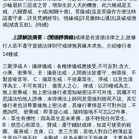
少輪迴於三惡道之苦，增加生於人天的機會。此六種戒是五
戒、八關齋戒、十戒(相關十善)、菩薩戒(這是菩薩作方便法時
該遵守者，詳見梵網經等)、情緣戒(詳見藥師山通訊)及破戒僧
戒(戒貪五欲)。(待續)
上課解說摘要：
(
誾德靜
摘錄
)
戒律是在道德法律之上,故修
行人若不遵守道德法律則守戒律無異椽木求魚。介紹修行者
14種戒
三聚淨戒 A：攝律儀戒：各種律儀戒應接受,不可反對,含大、
小乘、密乘等。 B：攝善法戒：人間善法皆遵守，例環保、不
製造噪音等。 C：攝眾生戒：不捨棄眾生。 淨戒：以意念清
淨為主，不可有算計、傷害人之心。 律戒：以20種戒為主。
無上密乘戒：無上密法修行者需知秘密法不可外洩，因屬不可
思議法怕他人謗佛，未得傳法上師同意需做到致死不說。其它
修行者也須尊重修無上密法者，其修行事情是不可對外說，不
應詢問。 密乘戒：即菩提心戒，隨時隨地不可忘記2件事。
A：眾生有佛性：因為眾生是未來佛，故不輕視任何眾生。
B：慈悲心助眾生。 寶戒：遵守錢財戒律，知道可接受的範
圍。 嚴身戒：含身、口、意三方面，若他人對自己輕薄起妄
念是自己做不好。 金剛戒：此為金剛法王所修者，主要為護