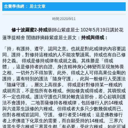
念覺學佛網
:
居士文章
時間:2020/9/11
修十波羅蜜2-持戒
藥師山紫虛居士 102年5月19日講於花
蓮準提精舍 誾德靜摘錄紫虛居士原文：
持戒與得戒：
「持」有護持、遵守、認同之意。也就是對此戒律的內容要認
同、護持，對修持這種戒的人不能攻擊謾罵。持戒也有自己修
持之義。 得戒是修持戒律有成就之義。其殊勝是「得戒
體」，這是修持者的自證、身(含精神身)心轉變而呈現無怖畏
之相、一切外力不得加害。此外、得戒之人可得高果位金剛的
護持，還有特別的護法「隨身守護」，此與一般修行人受護法
「隨緣守護」，層次上高很多。 得戒是針對修持某一種戒的
成就而言，不是指所有各種戒。例如修貪戒得戒者、其嗔恨戒
不一定也得戒。護法守護也只限於離貪這部份，若心起嗔則護
法不會護持。 二地菩薩修持各種戒律，包括修行人的14種戒
與六道眾生該修的六種戒。但得戒者大多只少數幾個戒而已。
但對各種戒皆認同、守護。 修行者受14種戒：這是佛教修行
者上求佛道下化眾生的需要，而自願受持的14種戒。 三界六
道眾生受六種戒三界眾生都「有必要」受此六種戒，如此可減