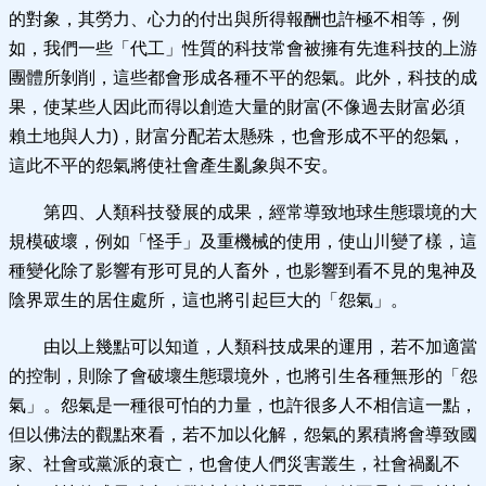
的對象，其勞力、心力的付出與所得報酬也許極不相等，例
如，我們一些「代工」性質的科技常會被擁有先進科技的上游
團體所剝削，這些都會形成各種不平的怨氣。此外，科技的成
果，使某些人因此而得以創造大量的財富(不像過去財富必須
賴土地與人力)，財富分配若太懸殊，也會形成不平的怨氣，
這此不平的怨氣將使社會產生亂象與不安。
第四、人類科技發展的成果，經常導致地球生態環境的大
規模破壞，例如「怪手」及重機械的使用，使山川變了樣，這
種變化除了影響有形可見的人畜外，也影響到看不見的鬼神及
陰界眾生的居住處所，這也將引起巨大的「怨氣」。
由以上幾點可以知道，人類科技成果的運用，若不加適當
的控制，則除了會破壞生態環境外，也將引生各種無形的「怨
氣」。怨氣是一種很可怕的力量，也許很多人不相信這一點，
但以佛法的觀點來看，若不加以化解，怨氣的累積將會導致國
家、社會或黨派的衰亡，也會使人們災害叢生，社會禍亂不