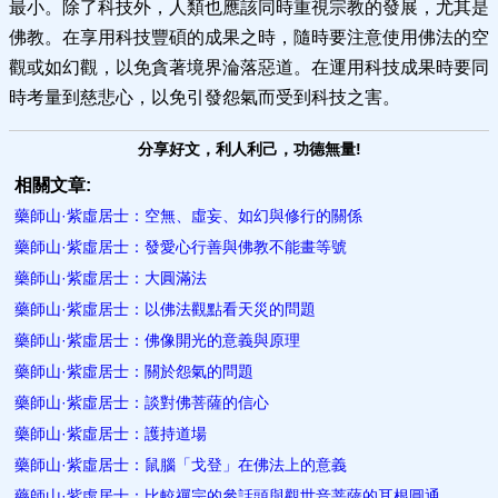
最小。除了科技外，人類也應該同時重視宗教的發展，尤其是
佛教。在享用科技豐碩的成果之時，隨時要注意使用佛法的空
觀或如幻觀，以免貪著境界淪落惡道。在運用科技成果時要同
時考量到慈悲心，以免引發怨氣而受到科技之害。
分享好文，利人利己，功德無量!
相關文章:
藥師山·紫虛居士：空無、虛妄、如幻與修行的關係
藥師山·紫虛居士：發愛心行善與佛教不能畫等號
藥師山·紫虛居士：大圓滿法
藥師山·紫虛居士：以佛法觀點看天災的問題
藥師山·紫虛居士：佛像開光的意義與原理
藥師山·紫虛居士：關於怨氣的問題
藥師山·紫虛居士：談對佛菩薩的信心
藥師山·紫虛居士：護持道場
藥師山·紫虛居士：鼠腦「戈登」在佛法上的意義
藥師山·紫虛居士：比較禪宗的參話頭與觀世音菩薩的耳根圓通