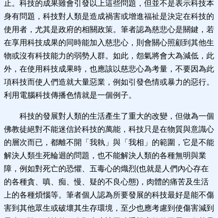
止。科技的成果雖會引發以上這些問題，但並不是表示科技本
身有問題，科技對人類是造成禍害或增進福祉是決定在科技的
使用者，尤其是政府的相關政策。筆者認為慈悲心是關鍵，若
在享用科技成果的同時能加入慈悲心，則會關心照顧到其他生
物或沒有科技能力的弱勢人群。如此，怨氣將會大為減低，此
外，在使用科技成果時，也應該以慈悲心為考量，不要因為此
項科技而使人們造就大量惡業，例如引發色情或暴力的惡行。
利用電腦科技傳播色情就是一個例子。
科技的發展對人類的生活產生了重大的改變，但做為一個
佛教徒絕對不能迷信於科技的萬能，科技只是在物質與意識心
的層次而已，都離不開「我執」與「我相」的範圍，它是不能
解決人類生死輪迴的問題，也不能解決人類的各種無明與業
障，例如對死亡的恐懼、五毒心的熾烈(也就是人們內心存在
的各種貪、嗔、痴、慢、疑的不良心態)，肉體的痛苦及生活
上的各種煩惱等。筆者個人認為所要發展的科技最好是能不傷
害到其他眾生或破壞其生存環境，至少也應考慮到使傷害減到