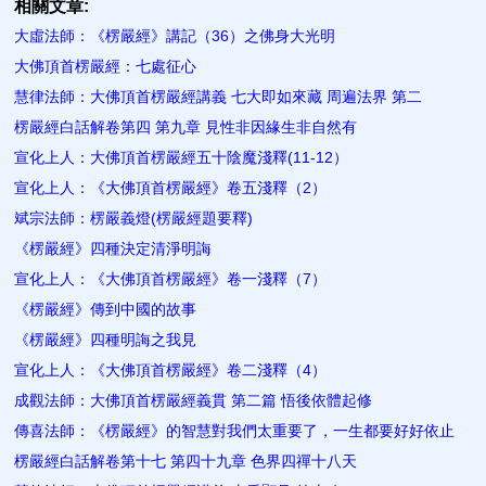
相關文章:
大虛法師：《楞嚴經》講記（36）之佛身大光明
大佛頂首楞嚴經：七處征心
慧律法師：大佛頂首楞嚴經講義 七大即如來藏 周遍法界 第二
楞嚴經白話解卷第四 第九章 見性非因緣生非自然有
宣化上人：大佛頂首楞嚴經五十陰魔淺釋(11-12）
宣化上人：《大佛頂首楞嚴經》卷五淺釋（2）
斌宗法師：楞嚴義燈(楞嚴經題要釋)
《楞嚴經》四種決定清淨明誨
宣化上人：《大佛頂首楞嚴經》卷一淺釋（7）
《楞嚴經》傳到中國的故事
《楞嚴經》四種明誨之我見
宣化上人：《大佛頂首楞嚴經》卷二淺釋（4）
成觀法師：大佛頂首楞嚴經義貫 第二篇 悟後依體起修
傳喜法師：《楞嚴經》的智慧對我們太重要了，一生都要好好依止
楞嚴經白話解卷第十七 第四十九章 色界四禪十八天