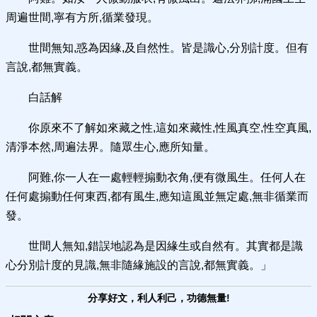
周遍世間,寧有方所,循業發現。
世間無知,惑為因緣,及自然性。皆是識心,分別計度。但有
言說,都無實義。
白話解
你原來不了解如來藏之性,這如來藏性,性風真空,性空真風,
清淨本然,周遍法界。隨眾生心,應所知量。
阿難,你一人在一處輕輕搧動衣角,便有微風生。任何人在
任何處搧動任何東西,都有風生,應知這風並無定處,無非循業而
發。
世間人無知,錯誤地認為是因緣生或自然有。其實都是識
心分別計度的見識,無非隨緣施設的言說,都無實義。」
分享好文，利人利己，功德無量!