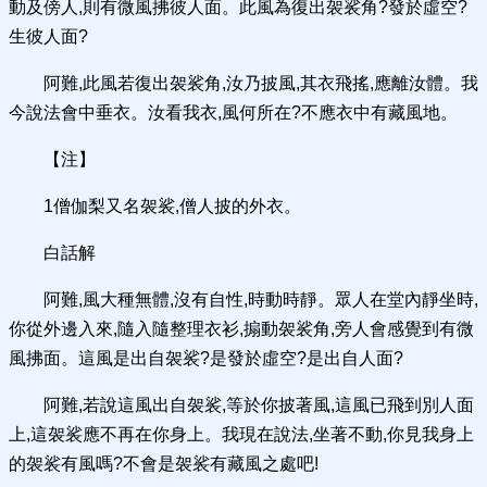
動及傍人,則有微風拂彼人面。此風為復出袈裟角?發於虛空?
生彼人面?
阿難,此風若復出袈裟角,汝乃披風,其衣飛搖,應離汝體。我
今說法會中垂衣。汝看我衣,風何所在?不應衣中有藏風地。
【注】
1僧伽梨又名袈裟,僧人披的外衣。
白話解
阿難,風大種無體,沒有自性,時動時靜。眾人在堂內靜坐時,
你從外邊入來,隨入隨整理衣衫,搧動袈裟角,旁人會感覺到有微
風拂面。這風是出自袈裟?是發於虛空?是出自人面?
阿難,若說這風出自袈裟,等於你披著風,這風已飛到別人面
上,這袈裟應不再在你身上。我現在說法,坐著不動,你見我身上
的袈裟有風嗎?不會是袈裟有藏風之處吧!