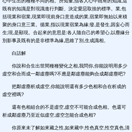
心中生出的種種不同的相。所知量,指各人心中既有的知識,這
既有的知識是對現識進行判斷、決定愛惡取捨的標準。業,包
括現業和宿業,現業即現前身口意造成的業,宿業即無始以來積
聚的身口意三業。循業,指以現業宿業為緣;發,是發生,因妄心而
生;現,是顯現。合起來的意思是:各人隨自己的希望心,以塵緣分
別影事及既有的是非標準為緣,思維了別,生成識相。
白話解
你說和合生出世間種種變化之相,我問你,你能說明用多少
虛空和合而成一鄰虛塵嗎?不應是鄰虛塵能夠合成鄰虛塵吧?
把鄰虛塵析成虛空,你能說明還有多少色相和合在析成的
虛空裡嗎?
還有色相組合的不是虛空,虛空不可能合成色相。色還可
析成鄰虛塵乃至近似虛空,虛空怎能合成色相?
你原來未了解如來藏之性,如來藏中,性色真空,性空真色,清