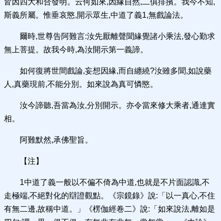
皆因四大和合發明。云何如來,因緣自然,二俱排擯。我今不知,
斯義所屬。惟垂哀愍,開示眾生,中道了義1,無戲論法。
爾時,世尊告阿難言:汝先厭離聲聞緣覺諸小乘法,發心勤求
無上菩提。故我今時,為汝開示第一義諦。
如何復將世間戲論,妄想因緣,而自纏繞?汝雖多聞,如說藥
人,真藥現前,不能分別。如來說為真可憐愍。
汝今諦聽,吾當為汝,分別開示。亦令當來修大乘者,通達實
相。
阿難默然,承佛聖旨。
【注】
1中道了義一般以不偏不倚為中道,也就是不片面認識,不
走極端,不絕對化的辯證觀點。《宗鏡錄》說:「以一真心,不住
有無二邊,故稱中道。」《楞伽經卷二》說:「如來說法,離如是