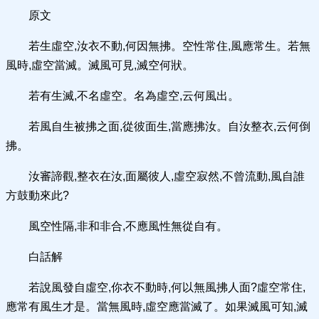
原文
若生虛空,汝衣不動,何因無拂。空性常住,風應常生。若無
風時,虛空當滅。滅風可見,滅空何狀。
若有生滅,不名虛空。名為虛空,云何風出。
若風自生被拂之面,從彼面生,當應拂汝。自汝整衣,云何倒
拂。
汝審諦觀,整衣在汝,面屬彼人,虛空寂然,不曾流動,風自誰
方鼓動來此?
風空性隔,非和非合,不應風性無從自有。
白話解
若說風發自虛空,你衣不動時,何以無風拂人面?虛空常住,
應常有風生才是。當無風時,虛空應當滅了。如果滅風可知,滅