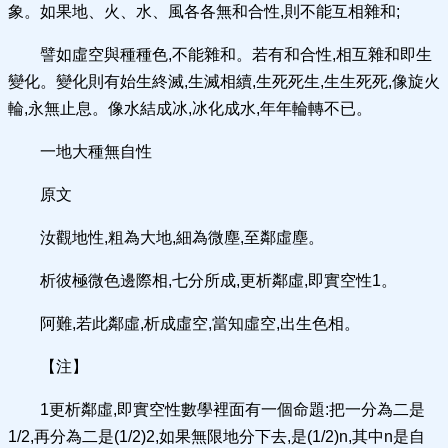
象。如果地、火、水、風各各無和合性,則不能互相雜和;
譬如虛空與種種色,不能雜和。若有和合性,相互雜和即生
變化。變化則有始生終滅,生滅相續,生死死生,生生死死,像旋火
輪,永無止息。像水結成冰,冰化成水,年年輪轉不已。
一地大種無自性
原文
汝觀地性,粗為大地,細為微塵,至鄰虛塵。
析彼極微色邊際相,七分所成,更析鄰虛,即實空性1。
阿難,若此鄰虛,析成虛空,當知虛空,出生色相。
【注】
1更析鄰虛,即實空性數學裡面有一個命題:把一分為二是
1/2,再分為二是(1/2)2,如果無限地分下去,是(1/2)n,其中n是自