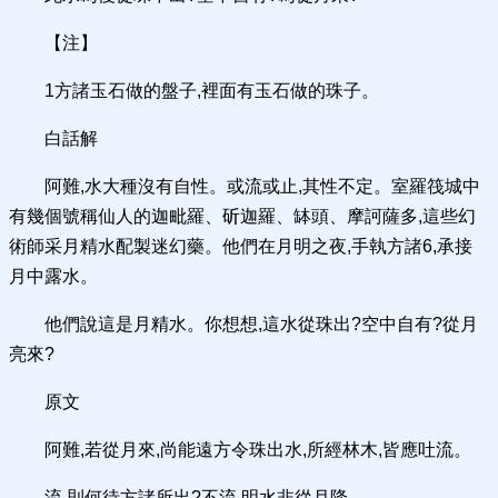
【注】
1方諸玉石做的盤子,裡面有玉石做的珠子。
白話解
阿難,水大種沒有自性。或流或止,其性不定。室羅筏城中
有幾個號稱仙人的迦毗羅、斫迦羅、缽頭、摩訶薩多,這些幻
術師采月精水配製迷幻藥。他們在月明之夜,手執方諸6,承接
月中露水。
他們說這是月精水。你想想,這水從珠出?空中自有?從月
亮來?
原文
阿難,若從月來,尚能遠方令珠出水,所經林木,皆應吐流。
流,則何待方諸所出?不流,明水非從月降。