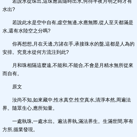
若說水從珠出,這珠應當隨時出水,何待半夜月明之時才有
水出?
若說此水是空中自有,虛空無邊,水應無際,從人至天都滿是
水,還有水陸空之分嗎?
你再想想,月在天邊,方諸在手,承接珠水的盤,這都是人為的
安排。究竟水從何方流注到此?
月和珠相隔這麼遠,不能和,不能合,不會是月精水無所從來
而自有。
原文
汝尚不知,如來藏中,性水真空,性空真水,清淨本然,周遍法
界。隨眾生心,應所知量。
一處執珠,一處水出。遍法界執,滿法界生。生滿世間,寧有
方所,循業發現。