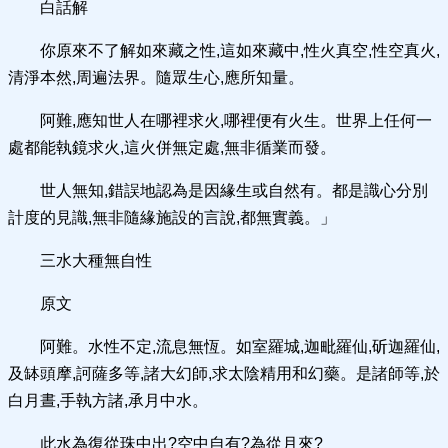
白話解
你原來不了解如來藏之性,這如來藏中,性火真空,性空真火,
清淨本然,周遍法界。隨眾生心,應所知量。
阿難,應知世人在哪裡求火,哪裡便有火生。世界上任何一
處都能執鏡求火,這火併無定處,無非循業而發。
世人無知,錯誤地認為是因緣生或自然有。都是識心分別
計度的見識,無非隨緣施設的言說,都無實義。」
三水大種無自性
原文
阿難。水性不定,流息無恆。如室羅城,迦毗羅仙,斫迦羅仙,
及缽頭摩,訶薩多等,諸大幻師,求太陰精用和幻藥。是諸師等,於
白月晝,手執方諸,承月中水。
此水為復從珠中出?空中自有?為從月來?