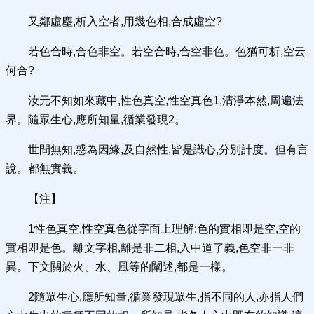
又鄰虛塵,析入空者,用幾色相,合成虛空?
若色合時,合色非空。若空合時,合空非色。色猶可析,空云
何合?
汝元不知如來藏中,性色真空,性空真色1,清淨本然,周遍法
界。隨眾生心,應所知量,循業發現2。
世間無知,惑為因緣,及自然性,皆是識心,分別計度。但有言
說。都無實義。
【注】
1性色真空,性空真色從字面上理解:色的實相即是空,空的
實相即是色。離文字相,離是非二相,入中道了義,色空非一非
異。下文關於火、水、風等的闡述,都是一樣。
2隨眾生心,應所知量,循業發現眾生,指不同的人,亦指人們