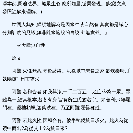
淨本然,周遍法界。隨眾生心,應所知量,循業發現。(此段文意,
參照註解來理解。)
世間人無知,錯誤地認為是因緣生或自然有,其實都是識心
分別計度的見識,無非隨緣施設的言說,都無實義。」
二火大種無自性
原文
阿難,火性無我,寄於諸緣。汝觀城中未食之家,欲炊爨時,手
執陽燧1,日前求火。
阿難,名和合者,如我與汝,一千二百五十比丘,今為一眾。眾
雖為一,詰其根本,各各有身,皆有所生氏族名字。如舍利弗,婆羅
門種。優樓頻螺,迦葉波種。乃至阿難,瞿曇種姓。
阿難,若此火性,因和合有。彼手執鏡於日求火。此火為從
鏡中而出?為從艾出?為於日來?