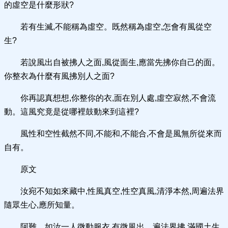
的虛空是什麼形狀?
若有生滅,不能稱為虛空。既然稱為虛空,怎會有風從空
生?
若說風出自被拂人之面,風從面生,應當先拂你自己的面。
你整衣為什麼有風拂別人之面?
你再認真想想,你整你的衣,面在別人處,虛空寂然,不會流
動。這風究竟是從哪裡鼓動來到這裡?
風性和空性截然不同,不能和,不能合,不會是風無所從來而
自有。
原文
汝宛不知如來藏中,性風真空,性空真風,清淨本然,周遍法界
隨眾生心,應所知量。
阿難。如汝一人微動服衣,有微風出。遍法界拂,滿國土生