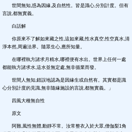
世間無知,惑為因緣,及自然性。皆是識心,分別計度。但有
言說,都無實義。
白話解
你原來不了解如來藏之性,這如來藏,性水真空,性空真水,清
淨本然,周遍法界。隨眾生心,應所知量。
在哪裡執方諸求月精水,哪裡便有水出。世界上任何一處
都能執方諸求水,這水並無定處,無非循業而發。
世間人無知,錯誤地認為是因緣生或自然有。其實都是識
心分別計度的見識,無非隨緣施設的言說,都無實義。」
四風大種無自性
原文
阿難,風性無體,動靜不常。汝常整衣入於大眾,僧伽梨1角