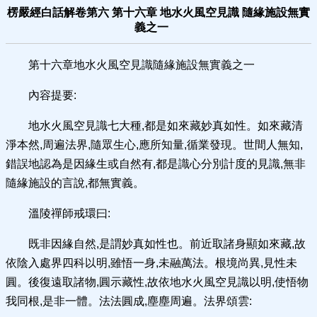
楞嚴經白話解卷第六 第十六章 地水火風空見識 隨緣施設無實
義之一
第十六章地水火風空見識隨緣施設無實義之一
內容提要:
地水火風空見識七大種,都是如來藏妙真如性。如來藏清
淨本然,周遍法界,隨眾生心,應所知量,循業發現。世間人無知,
錯誤地認為是因緣生或自然有,都是識心分別計度的見識,無非
隨緣施設的言說,都無實義。
溫陵禪師戒環曰:
既非因緣自然,是謂妙真如性也。前近取諸身顯如來藏,故
依陰入處界四科以明,雖悟一身,未融萬法。根境尚異,見性未
圓。後復遠取諸物,圓示藏性,故依地水火風空見識以明,使悟物
我同根,是非一體。法法圓成,塵塵周遍。法界頌雲: