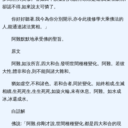
卻認不得,如來說太可憐了。
你好好聽著,我今為你分別開示,亦令此後修學大乘佛法的
人,能通達諸法實相。」
阿難默默地承受佛的聖旨。
原文
阿難,如汝所言,四大和合,發明世間種種變化。阿難。若彼
大性,體非和合,則不能與諸大雜和。
猶如虛空,不和諸色。若和合者,同於變化。始終相成,生滅
相續,生死死生,生生死死,如旋火輪,未有休息。阿難。如水成
冰,冰還成水。
白話解
佛說:「阿難,你剛才說,世間種種變化,都是四大和合的現