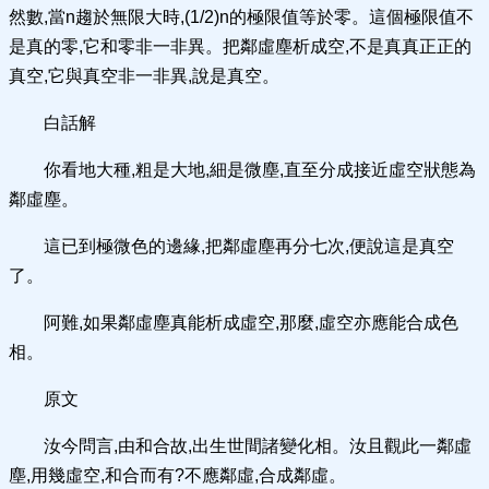
然數,當n趨於無限大時,(1/2)n的極限值等於零。這個極限值不
是真的零,它和零非一非異。把鄰虛塵析成空,不是真真正正的
真空,它與真空非一非異,說是真空。
白話解
你看地大種,粗是大地,細是微塵,直至分成接近虛空狀態為
鄰虛塵。
這已到極微色的邊緣,把鄰虛塵再分七次,便說這是真空
了。
阿難,如果鄰虛塵真能析成虛空,那麼,虛空亦應能合成色
相。
原文
汝今問言,由和合故,出生世間諸變化相。汝且觀此一鄰虛
塵,用幾虛空,和合而有?不應鄰虛,合成鄰虛。