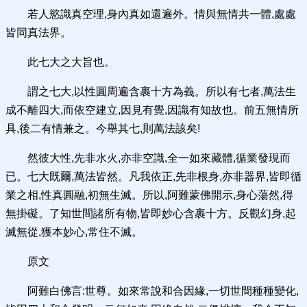
若人慾識真空理,身內真如還遍外。情與無情共一體,處處
皆同真法界。
此七大之大旨也。
謂之七大,以性圓周遍含裹十方為義。所以有七者,萬法生
成不離四大,而依空建立,因見有覺,因識有知故也。前五無情所
具,後二有情兼之。今舉其七,則萬法該矣!
然彼大性,先非水火,亦非空識,全一如來藏體,循業發現而
已。七大既爾,萬法皆然。凡我依正,先非根身,亦非器界,皆即循
業之相,性真圓融,初無生滅。所以,阿難蒙佛開示,身心蕩然,得
無掛礙。了知世間諸所有物,皆即妙心含裹十方。反觀幻身,起
滅無從,獲本妙心,常住不滅。
原文
阿難白佛言:世尊。如來常說和合因緣,一切世間種種變化,