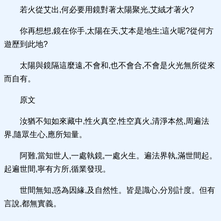
若火從艾出,何必要用鏡對著太陽聚光,艾絨才著火?
你再想想,鏡在你手,太陽在天,艾本是地生;這火呢?從何方
遊歷到此地?
太陽與鏡隔這麼遠,不會和,也不會合,不會是火光無所從來
而自有。
原文
汝猶不知如來藏中,性火真空,性空真火,清淨本然,周遍法
界,隨眾生心,應所知量。
阿難,當知世人,一處執鏡,一處火生。遍法界執,滿世間起。
起遍世間,寧有方所,循業發現。
世間無知,惑為因緣,及自然性。皆是識心,分別計度。但有
言說,都無實義。