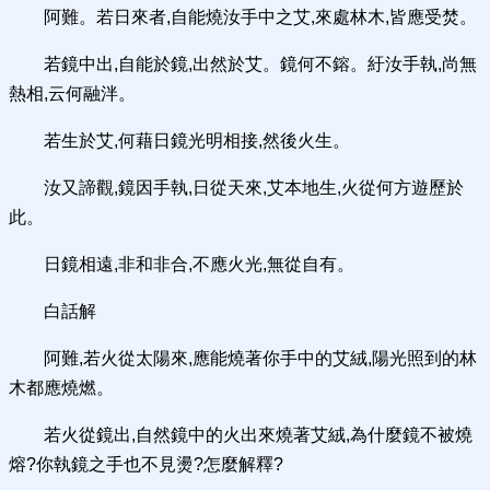
阿難。若日來者,自能燒汝手中之艾,來處林木,皆應受焚。
若鏡中出,自能於鏡,出然於艾。鏡何不鎔。紆汝手執,尚無
熱相,云何融泮。
若生於艾,何藉日鏡光明相接,然後火生。
汝又諦觀,鏡因手執,日從天來,艾本地生,火從何方遊歷於
此。
日鏡相遠,非和非合,不應火光,無從自有。
白話解
阿難,若火從太陽來,應能燒著你手中的艾絨,陽光照到的林
木都應燒燃。
若火從鏡出,自然鏡中的火出來燒著艾絨,為什麼鏡不被燒
熔?你執鏡之手也不見燙?怎麼解釋?