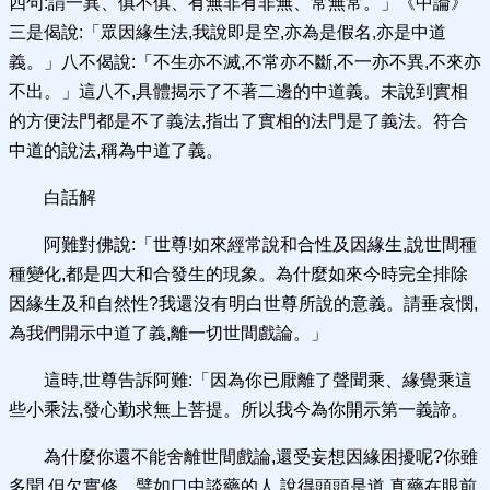
四句:謂一異、俱不俱、有無非有非無、常無常。」《中論》
三是偈說:「眾因緣生法,我說即是空,亦為是假名,亦是中道
義。」八不偈說:「不生亦不滅,不常亦不斷,不一亦不異,不來亦
不出。」這八不,具體揭示了不著二邊的中道義。未說到實相
的方便法門都是不了義法,指出了實相的法門是了義法。符合
中道的說法,稱為中道了義。
白話解
阿難對佛說:「世尊!如來經常說和合性及因緣生,說世間種
種變化,都是四大和合發生的現象。為什麼如來今時完全排除
因緣生及和自然性?我還沒有明白世尊所說的意義。請垂哀憫,
為我們開示中道了義,離一切世間戲論。」
這時,世尊告訴阿難:「因為你已厭離了聲聞乘、緣覺乘這
些小乘法,發心勤求無上菩提。所以我今為你開示第一義諦。
為什麼你還不能舍離世間戲論,還受妄想因緣困擾呢?你雖
多聞,但欠實修。譬如口中談藥的人,說得頭頭是道,真藥在眼前,