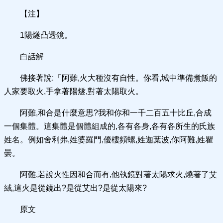
【注】
1陽燧凸透鏡。
白話解
佛接著說:「阿難,火大種沒有自性。你看,城中準備煮飯的
人家要取火,手拿著陽燧,對著太陽取火。
阿難,和合是什麼意思?我和你和一千二百五十比丘,合成
一個集體。這集體是個體組成的,各有各身,各有各所生的氏族
姓名。例如舍利弗,姓婆羅門,優樓頻螺,姓迦葉波,你阿難,姓瞿
曇。
阿難,若說火性因和合而有,他執鏡對著太陽求火,燒著了艾
絨,這火是從鏡出?是從艾出?是從太陽來?
原文