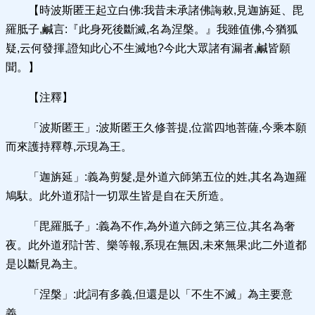
【時波斯匿王起立白佛:我昔未承諸佛誨敕,見迦旃延、毘
羅胝子,鹹言:『此身死後斷滅,名為涅槃。』我雖值佛,今猶狐
疑,云何發揮,證知此心不生滅地?今此大眾諸有漏者,鹹皆願
聞。】
【注釋】
「波斯匿王」:波斯匿王久修菩提,位當四地菩薩,今乘本願
而來護持釋尊,示現為王。
「迦旃延」:義為剪髮,是外道六師第五位的姓,其名為迦羅
鳩馱。此外道邪計一切眾生皆是自在天所造。
「毘羅胝子」:義為不作,為外道六師之第三位,其名為奢
夜。此外道邪計苦、樂等報,系現在無因,未來無果;此二外道都
是以斷見為主。
「涅槃」:此詞有多義,但還是以「不生不滅」為主要意
義。