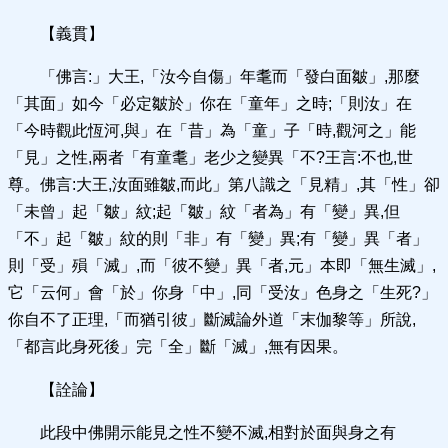
【義貫】
「佛言:」大王,「汝今自傷」年耄而「發白面皺」,那麼
「其面」如今「必定皺於」你在「童年」之時;「則汝」在
「今時觀此恆河,與」在「昔」為「童」子「時,觀河之」能
「見」之性,兩者「有童耄」老少之變異「不?王言:不也,世
尊。佛言:大王,汝面雖皺,而此」第八識之「見精」,其「性」卻
「未曾」起「皺」紋;起「皺」紋「者為」有「變」異,但
「不」起「皺」紋的則「非」有「變」異;有「變」異「者」
則「受」殞「滅」,而「彼不變」異「者,元」本即「無生滅」,
它「云何」會「於」你身「中」,同「受汝」色身之「生死?」
你自不了正理,「而猶引彼」斷滅論外道「末伽黎等」所說,
「都言此身死後」完「全」斷「滅」,無有因果。
【詮論】
此段中佛開示能見之性不變不滅,相對於面與身之有