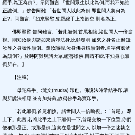
羅手,為正為倒?」示阿難言:「世間眾生以此為倒,而我不知誰
正誰倒。」佛告阿難:「若世間人以此為倒,即世間人將何為
正?」阿難言:「如來豎臂,兜羅綿手上指於空,則名為正。
佛即豎臂,告阿難言:「若此顛倒,首尾相換,諸世間人一倍瞻
視。則知汝身與諸如來清淨法身,比類發明,如來之身名正遍知;
汝等之身號性顛倒。隨汝諦觀,汝身佛身稱顛倒者,名字何處號
為顛倒?」於時阿難與諸大眾,瞪瞢瞻佛,目睛不瞬,不知身心顛
倒所在。】
【注釋】
「母陀羅手」:梵文(mudra),印也。佛說法時常結手印,表
與所說法相應,並有加持義,故稱佛手為寶印手。
「若此顛倒,首尾相換。諸世間人一倍瞻視」:「首尾」,即
上下。此言,若將此手之上下顛倒一下,首尾交換一下位置,你們
便稱那是正、或那是倒,這實在是世間之人,以加一倍之迷執之