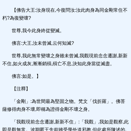
【佛告大王:汝身現在,今復問汝:汝此肉身為同金剛常住不
朽?為復變壞?
世尊,我今此身終從變滅。
佛言:大王,汝未曾滅,云何知滅?
世尊,我此無常變壞之身雖未曾滅,我觀現前念念遷謝,新新
不住,如火成灰,漸漸銷殞,殞亡不息,決知此身當從滅盡。
佛言:如是。】
【注釋】
「金剛」:為世間最為堅固之物。梵文「伐折羅」。佛菩
薩修得肉身不壞,即稱為證得金剛不壞之身。
「我觀現前念念遷謝,新新不住」:「我觀」,我如是觀察,此
即是觀無常。波期匿王先前雖受學外道邪教,但此處所陳述的,