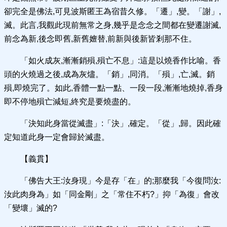
卻完全是佛法,可見波斯匿王為宿昔久修。「遷」,變。「謝」,
滅。此言,我觀此現前無常之身,幾乎是念念之間都在變遷謝滅,
前念為新,後念即舊,新舊嬗替,前新與後新皆剎那不住。
「如火成灰,漸漸銷殞,殞亡不息」:這是以燒香作比喻。香
頭的火燒過之後,成為灰燼。「銷」,同消。「殞」,亡,滅。銷
殞,即燒完了。如此,香體一點一點、一段一段,漸漸地燒掉,香身
即不停地殞亡減短,終究是要燒盡的。
「決知此身當從滅盡」:「決」,確定。「從」,歸。因此確
定知道此身一定會歸於滅盡。
【義貫】
「佛告大王:汝身現」今是存「在」的;那麼我「今復問汝:
汝此肉身為」如「同金剛」之「常住不朽?」抑「為復」會改
「變壞」滅的?