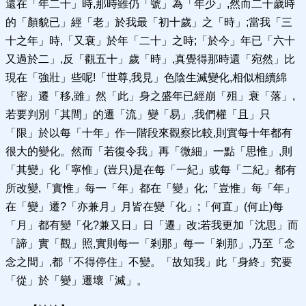
還在「年二十」時,那時雖仍「號」為「年少」,然而二十歲時
的「顏貌已」經「老」於我最「初十歲」之「時」;當我「三
十之年」時,「又衰」於年「二十」之時;「於今」年已「六十
又過於二」,反「觀五十」歲「時」,真覺得那時還「宛然」比
現在「強壯」些呢!「世尊,我見」色陰生滅變化,相似相續綿
「密」遷「移,雖」然「此」身之盛年已經崩「殂」衰「落」,
若要判別「其間」的遷「流」變「易」,我們權「且」只
「限」於以每「十年」作一階段來觀察比較,則實每十年都有
很大的變化。然而「若復令我」再「微細」一點「思惟」,則
「其變」化「寧惟」(豈只)是在每「一紀」或每「二紀」都有
所改變,「實惟」每一「年」都在「變」化;「豈惟」每「年」
在「變」遷?「亦兼月」月皆在變「化」;「何直」(何止)每
「月」都有變「化?兼又日」日「遷」改;若我更加「沈思」而
「諦」實「觀」照,實則每一「剎那」每一「剎那」,乃至「念
念之間」,都「不得停住」不變。「故知我」此「身終」究要
「從」於「變」遷壞「滅」。