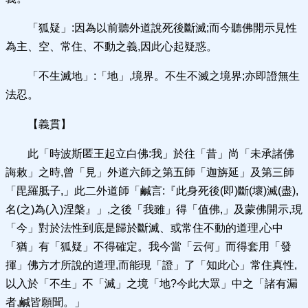
「狐疑」:因為以前聽外道說死後斷滅;而今聽佛開示見性
為主、空、常住、不動之義,因此心起疑惑。
「不生滅地」:「地」,境界。不生不滅之境界;亦即證無生
法忍。
【義貫】
此「時波斯匿王起立白佛:我」於往「昔」尚「未承諸佛
誨敕」之時,曾「見」外道六師之第五師「迦旃延」及第三師
「毘羅胝子,」此二外道師「鹹言:『此身死後(即)斷(壞)滅(盡),
名(之)為(入)涅槃』」,之後「我雖」得「值佛,」及蒙佛開示,現
「今」對於法性到底是歸於斷滅、或常住不動的道理,心中
「猶」有「狐疑」不得確定。我今當「云何」而得套用「發
揮」佛方才所說的道理,而能現「證」了「知此心」常住真性,
以入於「不生」不「滅」之境「地?今此大眾」中之「諸有漏
者,鹹皆願聞。」