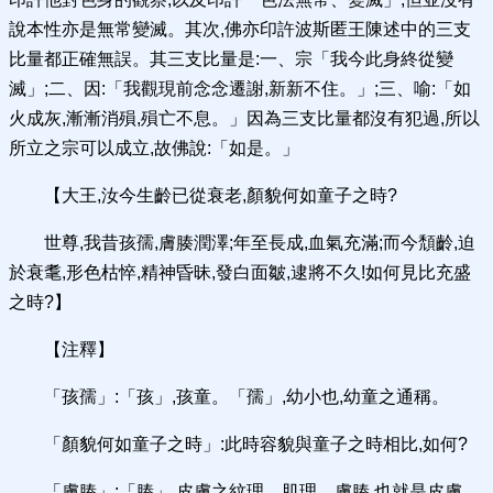
說本性亦是無常變滅。其次,佛亦印許波斯匿王陳述中的三支
比量都正確無誤。其三支比量是:一、宗「我今此身終從變
滅」;二、因:「我觀現前念念遷謝,新新不住。」;三、喻:「如
火成灰,漸漸消殞,殞亡不息。」因為三支比量都沒有犯過,所以
所立之宗可以成立,故佛說:「如是。」
【大王,汝今生齡已從衰老,顏貌何如童子之時?
世尊,我昔孩孺,膚腠潤澤;年至長成,血氣充滿;而今頹齡,迫
於衰耄,形色枯悴,精神昏昧,發白面皺,逮將不久!如何見比充盛
之時?】
【注釋】
「孩孺」:「孩」,孩童。「孺」,幼小也,幼童之通稱。
「顏貌何如童子之時」:此時容貌與童子之時相比,如何?
「膚腠」:「腠」,皮膚之紋理、肌理。膚腠,也就是皮膚。