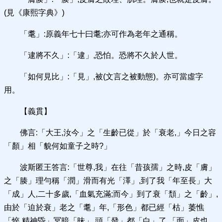
(見《康熙字典》)
「耄」:原義年七十曰耄;亦可作為老年之通稱。
「逮將不久」:「逮」,恐怕。恐將不久於人世。
「如何見比」:「見」,被(文言之被動態)。亦可當虛字
用。
【義貫】
佛言:「大王,汝今」之「生齡已從」於「衰老,」今日之容
「顏」相「貌何如童子之時?」
波斯匿王答言:「世尊,我」在往「昔孩孺」之時,皮「膚」
之「腠」理勻稱「潤」滑而有光「澤」,到了我「年至長」大
「成」人,二十多歲,「血氣充滿;而今」到了衰「頹」之「齡」,
由於「迫於衰」老之「耄」年,「形色」都已經「枯」萎憔
「悴,精神昏」冥暗「昧」,頭「發」都「白」了,「面」皮也