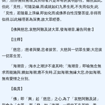
倒」,但亦無得無增,其所得者只是本有的實明妙性。雖然如此,
但此「見性」可隨染緣,而成就如幻九界生死,不失而似失;此
「見性」若隨最上淨緣,即如化而成佛界自性涅槃菩提,非得而
似得,以此極理甚為深奧,故大眾瞪瞢。
【佛興慈悲,哀愍阿難及諸大眾,發海潮音,遍告同會:】
【注釋】
「慈悲」:慈者與樂,悲者拔苦。大慈與一切眾生樂;大悲拔
一切眾生苦。
「海潮音」:海水之潮汐不違其時;「海潮音」即喻無念無
求而能施與,猶如海潮;應不失時,正如海潮;無緣大悲,亦如海潮,
無有愛憎之分別。
【義貫】
「佛」即「興」起「慈悲」之心,為了「哀愍阿難及諸」