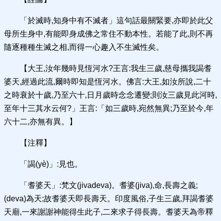
「於滅時,知身中有不滅者」這句話最關緊要,亦即於此父
母所生身中,有能即身成佛之常住不動本性。若能了此,則不再
隨逐種種生滅之相,而得一心趣入不生滅性矣。
【大王,汝年幾時見恆河水?王言:我生三歲,慈母攜我謁耆
婆天,經過此流,爾時即知是恆河水。佛言:大王,如汝所說,二十
之時衰於十歲,乃至六十,日月歲時念念遷變;則汝三歲見此河時,
至年十三其水云何?」王言:「如三歲時,宛然無異;乃至於今,年
六十二,亦無有異。】
【注釋】
「謁(yè)」:見也。
「耆婆天」:梵文(jivadeva)。耆婆(jiva),命,長壽之義;
(deva)為天;故耆婆天即長壽天。印度風俗,子生三歲,拜謁耆婆
天廟,一來謝謝神能得生此子,二來求子得長壽。耆婆天為帝釋