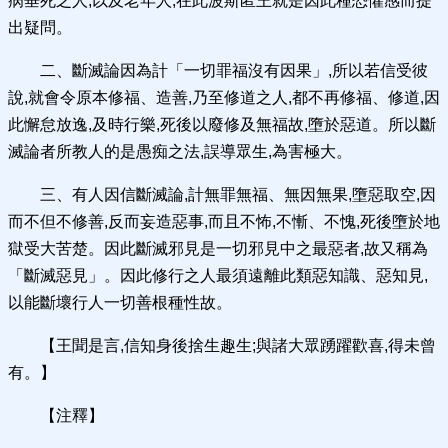
病垂死之人,以及老年人,在此波斯匿王就是因此種恐懼感而提
出疑問。
二、斷滅論因為計「一切罪福沒有因果」,所以若信受彼
說,就會令原本修福、造善,乃至修道之人,都不再修福、修道,因
此懈怠放逸,及時行樂,死後以廢修及無福故,墮於惡道。所以斷
滅論者所教人的是愚痴之法,誤導眾生,為害極大。
三、有人因信斷滅論,計無罪無福、無因無果,墮惡取空,因
而不但不修善,反而妄造惡事,而且不怖,不慚、不愧,死後墮於地
獄受大苦楚。因此斷滅邪見是一切邪見中之最惡者,故又稱為
「斷滅惡見」。因此修行之人最須遠離此類惡知識、惡知見,
以能斷壞行人一切善根種性故。
【王聞是言,信知身後捨生趣生;與諸大眾踴躍歡喜,得未曾
有。】
【注釋】