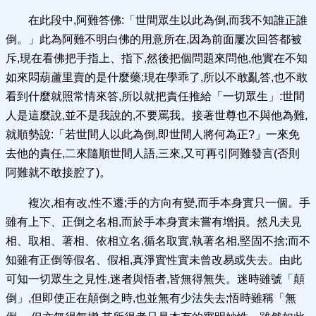
在此段中,阿難答佛:「世間眾生以此為倒,而我不知誰正誰
倒。」此為阿難不明白佛的用意所在,因為前面屢次回答都被
斥,現在看佛把手指上、指下,然後把個問題來問他,他實在不知
如來悶葫蘆里賣的是什麼藥;現在學乖了,所以不敢亂答,也不敢
看到什麼就照常情來答,所以就把責任推給「一切眾生」:世間
人是這麼說,並不是我說的,不要罵我。接著世尊也不與他為難,
就順勢說:「若世間人以此為倒,即世間人將何為正?」一來免
去他的責任,二來隨順世間人語,三來,又可再引阿難發言(否則
阿難就不敢接腔了)。
複次,相有改,性不遷;手的方向有變,而手本身實只一個。手
雖有上下、正倒之名相,而於手本身實未嘗有增損。然凡夫見
相、取相、著相、依相立名,循名取實,執著名相,堅固不捨;而不
知雖有正倒等假名、假相,真淨實性實未曾改易或失去。由此
可知一切眾生之見性,迷者與悟者,皆無得無失。迷時雖號「顛
倒」,但即使正在顛倒之時,也並無有少法失去;悟時雖稱「無