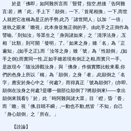
於是「佛即」如阿難所言而「豎臂」指空,然後「告阿難
言:若」將「此」手上下「顛倒」一下,「首尾相換」一下,而世
人就把它改稱為是正的手勢,此乃「諸世間人」以加「一倍」
迷執之眼來「瞻視」此本身並無正倒的手。由此手之正倒作為
譬喻,「則知汝」等眾生之「身與諸如來」之「清淨法身」,互
相「比類」則可開「發明」了,「如來之身」雖「名」為「正
遍知」,(如手之正),而「汝等之身」雖「號」為「性顛倒」,(如
手之倒);而實同一性,正如手雖若現有倒正之相,而實只一手。
是故現今「隨汝諦觀汝身」與「佛身」作個實際比較來看,你
們的色身上所以「稱」為「顛倒」之身「者」,此顛倒之「名
字」應安於身心中之「何處?」而得真正「號為顛倒?」(亦即,
顛倒在汝身之何處?是哪一個部位顛倒了?將顛倒來!——拿出
顛倒來我看!)「於」此「時阿難與諸大眾」目「瞪」昏「瞢」
而「瞻」視「佛,目睛不瞬」,一動也不動,然皆「不知」自己
「身心顛倒」之「所在。」
【詮論】