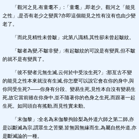
「觀河之見,有童耄不」:「童耄」,即老少。觀河之「能見
之性」,是否有老少之變異?亦即這個能見之性有沒有也由少變
老了。
「而此見精性未曾皺」:此第八識精,其性卻未曾起皺紋。
「皺者為變,不皺非變」:有起皺紋的可說是有變異,但不皺
的就不是有變異了。
「彼不變者元無生滅,云何於中受汝生死?」:那亙古不變
的能見之性本來就沒有生滅,你怎麼可以說它會在你的身中,與
你同受生死?——你身有分段、變易生死,見性本自沒有變易生
死,故它當前雖在你身中,並不隨著你的色身之生死,而跟著一起
生死。如同頭自有搖動,而見性實未動。
「末伽黎」:全名為末伽黎拘賒梨為外道六師之第二師,亦
是以斷滅為宗,謂眾生之苦樂,皆無因無緣而生,為屬自然外道,亦
是斷滅論的一種。