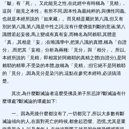
「皺」有「死」。又此能見之性,在此經中有時稱為「見精」,
這與「能見之本性」有所不同,因本性為最純粹的,與佛性同義,
也就是本經所說的「如來藏」。而見精是屬於第八識,但又有
別於第八識,第八識是中性之詞,沒有什麼價值判斷的意涵;第八
識體若起妄後,馬上變成有真有妄,而轉名為阿賴耶,其體是
「真」,其相是「妄」;在唯識學中,把第八識的真體,稱為「自證
分」,而把其「妄相」分析為兩種:「見分」與「相分」。所以,
本經所說的「見精」即相當於阿賴耶的真精之體(自證分),是阿
賴耶的精華,不受染的本體,故稱為「見精」;但它絕不是阿賴耶
的「見分」,因為見分是染污的,這點在參究本經時,必須搞清
楚。
其次,為什麼斷滅論者這麼受佛及弟子所忌諱?斷滅論有什
麼壞處?斷滅論的壞處如下:
一、因為死後什麼都沒有了,一切都完了,所以大多數有斷
滅論傾向的人,在面對死亡的時候,都會起恐懼、恐慌,尤其是重