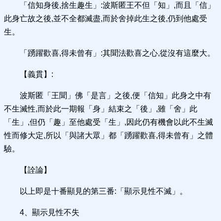
「信知身後,捨生趣生」:波斯匿王不但「知」,而且「信」
此身亡故之後,並不全都滅盡,而於舍掉此生之後,仍到他處受
生。
「踴躍歡喜,得未曾有」:其聞法歡喜之心,從沒有這麼大。
【義貫】:
波斯匿「王聞」佛「是言」之後,便「信知」此身之中有
不生滅性,而於此一期報「身」結束之「後」,雖「舍」此
「生」,但仍「趣」至他處受「生」,因此仍有機會以此不生滅
性而修大定,所以「與諸大眾」都「踴躍歡喜,得未曾有」之體
驗。
【詮論】
以上即是十番顯見的第三番:「顯示見性不滅」。
4、顯示見性不失