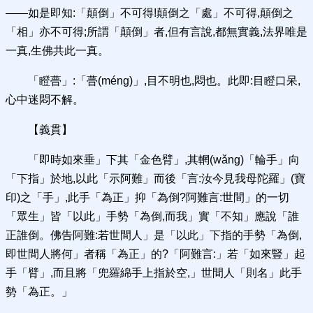
——如是即知:「顛倒」不可得!顛倒之「處」不可得,顛倒之
「相」亦不可得;所謂「顛倒」者,但有言說,都無實義,法界唯是
一真,生佛共此一真。
「瞪瞢」:「瞢(méng)」,目不明也,悶也。此即:目瞪口呆,
心中迷悶不解。
【義貫】
「即時如來垂」下其「金色臂」,其輞(wǎng)「輪手」向
「下指」於地,以此「示阿難」而後「言:汝今見我母陀羅」(寶
印)之「手」,此手「為正」抑「為倒?阿難言:世間」的一切
「眾生」皆「以此」手勢「為倒,而我」實「不知」應說「誰
正誰倒。佛告阿難:若世間人」是「以此」下指的手勢「為倒,
即世間人將何」者稱「為正」的?「阿難言:」若「如來豎」起
手「臂」,而且將「兜羅綿手上指於空,」世間人「則名」此手
勢「為正。」