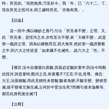
時」所見的,「宛然無異;乃至於今」我「年」已「六十二」了,
現在所見之恆河水,與三歲時所見,「亦無有異。」
【詮論】
這一段中,佛以極妙之善巧,引出「所見者不變」之理。又,
此「所見者」是恆河之水,水性亙古不變,表「大種不變」,此是
第一義諦之理。因為以權教而言,四大無常,然於第一義諦實教
之中,則六大之性皆是「如來藏不生滅性」,故六大之「性」不
變。
【佛言:汝今自傷發白面皺,其面必定皺於童年;則汝今時觀
此恆河,與昔童時,觀河之見,有童耄不?王言:不也,世尊。佛言:
大王,汝面雖皺,而此見精性未曾皺;皺者為變,不皺非變。變者受
滅,彼不變者元無生滅,云何於中受汝生死?而猶引彼末伽黎等,
都言此身死後全滅?】
【注釋】