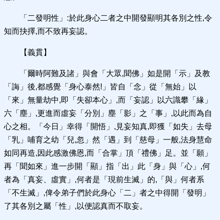
「二發明性」:於此身心二者之中開發顯明其各別之性,令
知而抉擇,而不致再妄認。
【義貫】
「爾時阿難及諸」與會「大眾,聞佛」如是開「示」及教
「誨」後,都感覺「身心泰然!」皆自「念」從「無始」以
「來」無量劫中,即「失卻本心」,而「妄認」以六識攀「緣」
六「塵」,更進而虛妄「分別」塵「影」之「事」,以此而為自
心之相。「今日」幸得「開悟」,見妄知真,即獲「如失」去母
「乳」哺育之幼「兒,忽」然「遇」到「慈母」一般,法身慧命
如同再造,因此感激佛恩,而「合掌」頂「禮佛」足。並「願」
再「聞如來」進一步開「顯」指「出」此「身」與「心」,何
者為「真妄、虛實」,何者是「現前生滅」的,「與」何者系
「不生滅」,俾令弟子們於此身心「二」者之中得開「發明」
了其各別之屬「性」,以便認真而不取妄。