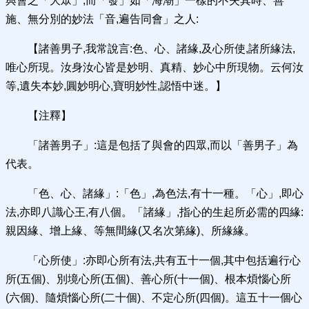
與會之「大眾」,而「發」如「海潮」一樣的不失其時、善
施、無分別的妙法「音,遍告同會」之人:
【諸善男子,我常說言:色、心、諸緣,及心所使,諸所緣法,
唯心所現。汝身汝心皆是妙明、真精、妙心中所現物。云何汝
等,遺失本妙,圓妙明心,寶明妙性,認悟中迷。】
【注釋】
「諸善男子」:這是包括了與會的四眾,而以「善男子」為
代表。
「色、心、諸緣」:「色」,為色法,有十一種。「心」,即心
法,亦即八識心王,有八個。「諸緣」,指心的生起所必需的四緣:
親因緣、增上緣、等無間緣(又名次第緣)、所緣緣。
「心所使」:亦即心所有法,共有五十一個,其中包括遍行心
所(五個)、別境心所(五個)、善心所(十一個)、根本煩惱心所
(六個)、隨煩惱心所(二十個)、不定心所(四個)。這五十一個心