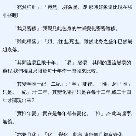
「宛然強壯」:「宛然」,好象是。即,那時好象還比現在強
壯些哩!
「我見密移」:我觀見此色身的生滅變化密密遷移。
「雖此殂落」:「殂」,往也,死也。雖然此身之盛年已然崩
殂衰落。
「其間流易且限十年」:「易」,變易。其間的遷流變易的
過程,我們權且只限於每十年作一階段來比較。
「其變寧唯一紀、二紀」:「寧」,哪裡。「惟」,同「唯」,
只是。「紀」:十二年。其變化哪裡只是在每十二年,或二十四
年才顯現出來?
「實惟年變」:實在是每年都有變化。「惟」,在此為虛字,
無義。
「亦兼月化」:「化」,變化。此言,連每個月都有變化。