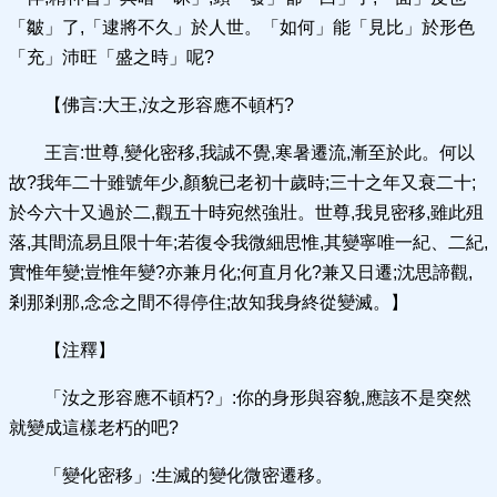
「皺」了,「逮將不久」於人世。「如何」能「見比」於形色
「充」沛旺「盛之時」呢?
【佛言:大王,汝之形容應不頓朽?
王言:世尊,變化密移,我誠不覺,寒暑遷流,漸至於此。何以
故?我年二十雖號年少,顏貌已老初十歲時;三十之年又衰二十;
於今六十又過於二,觀五十時宛然強壯。世尊,我見密移,雖此殂
落,其間流易且限十年;若復令我微細思惟,其變寧唯一紀、二紀,
實惟年變;豈惟年變?亦兼月化;何直月化?兼又日遷;沈思諦觀,
剎那剎那,念念之間不得停住;故知我身終從變滅。】
【注釋】
「汝之形容應不頓朽?」:你的身形與容貌,應該不是突然
就變成這樣老朽的吧?
「變化密移」:生滅的變化微密遷移。