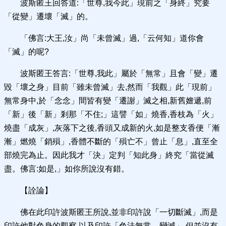
波斯匿王回答道:「世尊,我今此」現前之「身終」究要
「從變」遷壞「滅」的。
「佛言:大王,汝」尚「未曾滅」過,「云何知」道你會
「滅」的呢?
波斯匿王答言:「世尊,我此」屬於「無常」且會「變」遷
毀「壞之身」目前「雖未曾滅」去,然而「我觀」此「現前」
無常身中,於「念念」間皆有變「遷謝」滅之相,新舊嬗遞,前
「新」後「新」剎那「不住;」這譬「如」燒香,香枝為「火」
燒盡「成灰」,灰落下之後,香頭又成新的火,如是整支香便「漸
漸」燃燒「銷殞」,香體不斷的「殞亡不」曾止「息」,直至全
部燒完為止。因此我才「決」定判「知此身」終究「當從滅
盡。佛言:如是,」如你所說沒有錯。
【詮論】
佛在此印許波斯匿王所說,並非印許說「一切斷滅」,而是
印許他對色身的觀察,以及印許「色法無常、變滅」,但並沒有