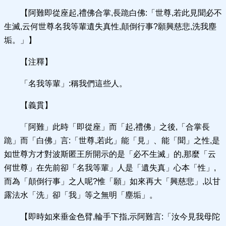
【阿難即從座起,禮佛合掌,長跪白佛:「世尊,若此見聞必不
生滅,云何世尊名我等輩遺失真性,顛倒行事?願興慈悲,洗我塵
垢。」】
【注釋】
「名我等輩」:稱我們這些人。
【義貫】
「阿難」此時「即從座」而「起,禮佛」之後,「合掌長
跪」而「白佛」言:「世尊,若此」能「見」、能「聞」之性,是
如世尊方才對波斯匿王所開示的是「必不生滅」的,那麼「云
何世尊」在先前卻「名我等輩」人是「遺失真」心本「性」,
而為「顛倒行事」之人呢?惟「願」如來再大「興慈悲」,以甘
露法水「洗」卻「我」等之無明「塵垢」。
【即時如來垂金色臂,輪手下指,示阿難言:「汝今見我母陀