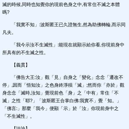
滅的時候,同時也知覺你的現前色身之中,有常住不滅之本體
嗎?
「我實不知」:波斯匿王已久證無生,然為助佛轉輪,而示同
凡夫。
「我今示汝不生滅性」:能現在就顯示給你看,你現前身中
所具有的不生滅之性。
【義貫】
「佛告大王:汝」觀「見」自身之「變化」念念「遷改不
停」,因而「悟知汝」之色身終淨殞「滅」;然而你「亦於」觀
身念念「滅時,汝知」覺現前色「身」之「中有」常住「不
滅」之性「耶?」「波斯匿王合掌白佛:我實不」覺「知。」
「佛言:」那麼「我今」便顯「示」於「汝」你現前身中之
「不生滅性」。
【詮論】