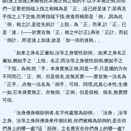
眼(迷上加迷),來瞻視此本無正倒之相的手:以手本無正倒,而你
們一定要把指端上指之相稱為是「正」,這已經是迷了;若再見
手指之上下交換,而將指端下指,便進而稱那是「倒」,因為此
「倒」相之計,是從先前計「上指」為「正」而來,計「正」已
是「迷」(——於實在無「正」相之中計正),再依「正計」而起
「倒計」,即是迷上加迷,故是「加一倍的迷執」。
「如來之身名正遍知,汝等之身號性顛倒」:如來之身名正
遍知,猶如手之「上指」名正;而汝等之身號性顛倒,猶如手之
「下指」為倒;然「手」本身實無正倒,同是一手,只是擺的方向
不同而已,「正、倒」但是假名,並無其實——實並無一法名為
「正手」,亦無一法名為「倒手」可得。同理,此真心本性,生佛
一如,它本身實無正、亦無倒,「正倒」但是假相、假名,無實體
可得。
「汝身佛身稱顛倒者,名字何處號為顛倒」:「汝身」,汝等
之身。汝等之身與佛身來作個比較,你們被稱為顛倒的,是在你
們身上的哪一處?這「顛倒」之名應安在你們身上的哪一處?