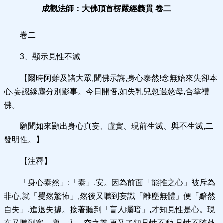
成觀法師：大佛頂首楞嚴經義貫 卷二
卷二
3、顯示見性不滅
【爾時阿難及諸大眾,聞佛示誨,身心泰然!念無始來失卻本
心,妄認緣塵分別影事。今日開悟,如失乳兒忽遇慈母,合掌禮
佛。
願聞如來顯出身心真妄、虛實、現前生滅、與不生滅,二
發明性。】
【注釋】
「身心泰然」:「泰」,安。因為前面「能推之心」被斥為
非心,就「矍然驚怖」,然後又聽到妄識「離塵無體」便「黯然
自失」,進退失據。接著聽到「盲人矚暗」,才知見性是心。現
在又聽到客、塵、主、空之義,更又了知見性不動,見性不隨外