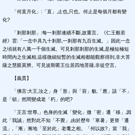
「何直月化」:「直」,止也,只也。何止是每個月都有變
化?
「剎那剎那」:每一剎那連續不斷,故重言。《仁王般若
經》雲:「一念中具九十剎那,一剎那有九百生滅。」因此一念
之頃就有八萬一千個生滅。可見剎那剎那的生滅,是極短極短
時間內之生滅相,這樣微細短暫的生滅相都能觀察得到,非大菩
薩之慧眼莫辨。可見波斯匿王位居四地菩薩,非徒空言。
【義貫】
「佛言:大王,汝之」身「形」與「容」貌,「應」該「不」
是「頓」然間變成老「朽」的吧?
「王言:世尊,」色身的生滅「變化」微「密」遷「移」,因
此「我誠」然對此不知「不覺」,由於歷年「寒暑」更替「遷
流」,「漸」漸地「至於此」老耄之相。「何以故?」當「我」