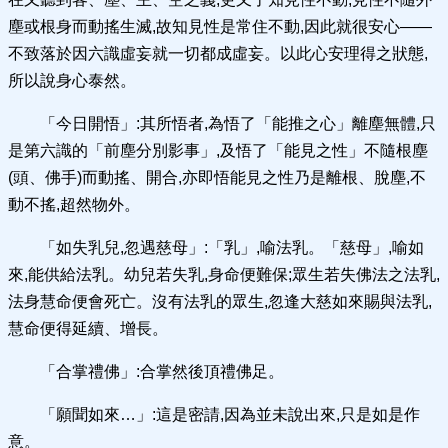
塵或根身而動搖生滅,故知見性是常住不動,因此就很安心——
不致落於因六識虛妄就一切都成虛妄。以此心安理得之狀態,
所以說身心泰然。
「今日開悟」:其所悟者,為悟了「能推之心」離塵無體,只
是第六識的「前塵分別影事」,及悟了「能見之性」不隨根塵
(頭、佛手)而動搖、開合,亦即悟能見之性乃是離根、脫塵,不
動不搖,超然物外。
「如失乳兒,忽遇慈母」:「乳」,喻法乳。「慈母」,喻如
來,能供給法乳。幼兒若失乳,身命便難保;眾生若失佛法之法乳,
法身慧命便會死亡。沒有法乳的眾生,忽逢大慈如來賜與法乳,
慧命便得延續、增長。
「合掌禮佛」:合掌然後頂禮佛足。
「願聞如來…」:這是密請,因為並未說出來,只是如是作
意。