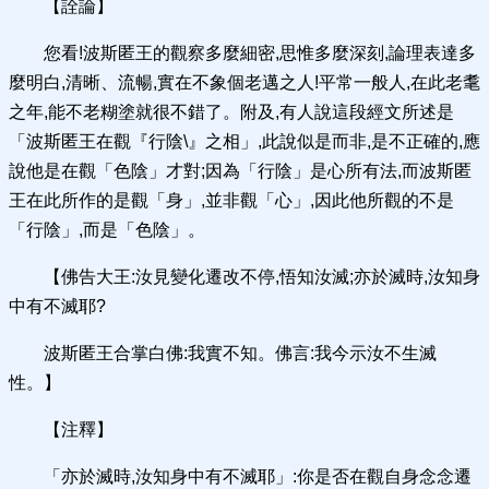
【詮論】
您看!波斯匿王的觀察多麼細密,思惟多麼深刻,論理表達多
麼明白,清晰、流暢,實在不象個老邁之人!平常一般人,在此老耄
之年,能不老糊塗就很不錯了。附及,有人說這段經文所述是
「波斯匿王在觀『行陰\』之相」,此說似是而非,是不正確的,應
說他是在觀「色陰」才對;因為「行陰」是心所有法,而波斯匿
王在此所作的是觀「身」,並非觀「心」,因此他所觀的不是
「行陰」,而是「色陰」。
【佛告大王:汝見變化遷改不停,悟知汝滅;亦於滅時,汝知身
中有不滅耶?
波斯匿王合掌白佛:我實不知。佛言:我今示汝不生滅
性。】
【注釋】
「亦於滅時,汝知身中有不滅耶」:你是否在觀自身念念遷