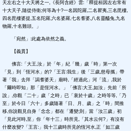
天左右之十大天將之一,《長阿含經》雲:「釋提桓因左右常有
十大天子,隨從侍衛;何等為十?一名因陀羅,二名瞿夷,三名毘樓,
四名毘樓婆提,五名陀羅,六名婆羅,七名耆婆,八名靈醯兔,九名
物羅,十名難頭。」
「宛然」:此處為依然之義。
【義貫】
佛言:「大王,汝」於「年」紀「幾」歲「時」第一次
「見」到「恆河水」的?「王言:我生」後「三歲,慈母攜」帶
著「我」去拜「謁耆婆天」廟時,「經過此」河「流」,我於
「爾時即知」那「是恆河水。」「佛言:大王,如汝」先前「所
說」,你觀「二十」歲「之時」已「衰於十歲」之時等等,「乃
至」於今日「六十」多歲隨著「日、月、歲」之「時」間推
移,你說觀見自身「念念」都在「遷變;則」當「汝三歲」初
「見此河時,至」你「年十三」時所見,「其水云何?」有沒有
什麼改變?「王言:」我十三歲時所見的恆河水,正「如三歲