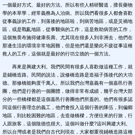
一個最好方式、最好的方法。所以有些人精研醫道，擅長藥物
學的本草學，經常義務為人治病。所以我們看很多人都會喜歡
從事義診的工作，到落後的地區啦，到病苦地區，或是災禍地
區，或是戰亂地區，從事醫病的工作，這是救助病苦的工作，
這個無畏布施得健康長壽。尤其現在很多人到非洲去，他們在
那邊生活的環境非常地困難，但是他們還是樂此不疲從事這種
救人的工作，這個就是最好的行功立德的一個方法。
再來是興建大利。我們民間有很多人喜歡做這種工作，就
是鋪橋造路。民間的說法，說修橋造路是造福子孫後代的大功
德。那修橋能夠度千萬人。所以我們台灣嘉義有一個嘉邑行善
團，他們是行善的一個團體，做得非常有成績，幾乎台灣大部
分的一些橋樑都是這個嘉邑行善團他們所蓋的。他們有很多認
同這個行善理念的義工，他們會投入這個行善的隊伍，到偏鄉
地區，到比較困難的地區，去造做橋樑，方便往來的行旅，行
人跟旅客，這個陰德也很大。這個叫做什麼?這叫興建大利。
所以台灣或者是我們自古代到現在，大家都重視鋪橋造路這種