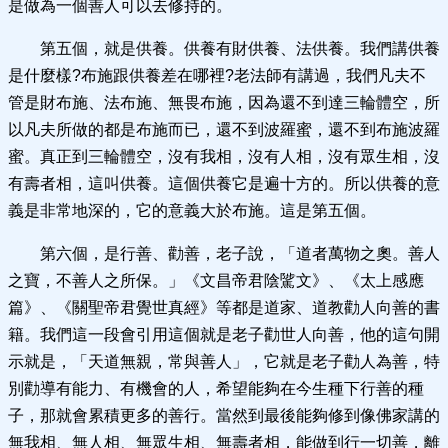
是做為一個善人可以去修持的。
第五個，就是供養。供養有財供養、法供養。我們講供養
是什麼樣?布施跟供養差在哪裡?老法師有講過，我們凡夫不
管是財布施、法布施、無畏布施，因為還不到達三輪體空，所
以凡夫所做的都是布施而已，還不到波羅蜜，還不到布施波羅
蜜。真正到三輪體空，沒有我相，沒有人相，沒有眾生相，沒
有壽者相，這叫供養。這個供養它是遍十方的。所以供養的意
義是非常地深的，它的意義大於布施。這是第五個。
第六個，是行善、勸善，老子說，「道者萬物之奧。善人
之寶，不善人之所保。」《文昌帝君陰騭文》、《太上感應
篇》、《關聖帝君覺世真經》等都是道家、道教勸人向善的書
籍。我們這一段會引用這個就是老子勸世人向善，他的這句開
示就是，「天道無親，常與善人」，它就是老子勸人為善，特
別勸導有能力、有機會的人，希望能夠在今生種下行善的種
子，那就會累積更多的善行。當然到最後能夠修到像佛家講的
無我相、無人相、無眾生相、無壽者相，能做到行一切善，離