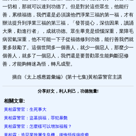
一切相，那就可以達到功德了。但是對於這些眾生，他能行
善，累積福德，我們還是必須讓他們淨業三福的第一福，才有
辦法提升到淨業三福的第三福，「發菩提心，深信因果，讀誦
大乘，勸進行者」，成就功德。眾生畢竟是煩惱深重，業障毛
病習氣深重，他不可能一下子從福德修到功德，能行善我們就
要多鼓勵了。這個世間多一個善人，就少一個惡人，那麼少一
個善人，就多了一個惡人，我們還是要普勸眾生能夠斷惡修
善，才能夠轉迷為悟，轉凡成聖。
摘自《太上感應篇彙編》(第十七集)黃柏霖警官主講
分享好文，利人利己，功德無量!
相關文章:
黃柏霖警官：生死事大
黃柏霖警官：盜墓損福，罪犯暴斃
黃柏霖警官：怎麼樣可以增加福報？
黃柏霖：造惡業致屢失良機，後悔悟疾病痊癒