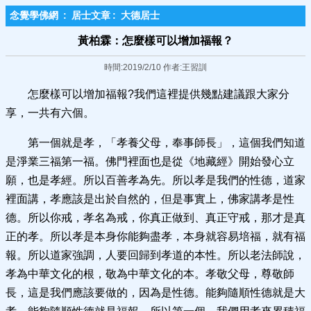
念覺學佛網
:
居士文章
:
大德居士
黃柏霖：怎麼樣可以增加福報？
時間:2019/2/10 作者:王習訓
怎麼樣可以增加福報?我們這裡提供幾點建議跟大家分
享，一共有六個。
第一個就是孝，「孝養父母，奉事師長」，這個我們知道
是淨業三福第一福。佛門裡面也是從《地藏經》開始發心立
願，也是孝經。所以百善孝為先。所以孝是我們的性德，道家
裡面講，孝應該是出於自然的，但是事實上，佛家講孝是性
德。所以你戒，孝名為戒，你真正做到、真正守戒，那才是真
正的孝。所以孝是本身你能夠盡孝，本身就容易培福，就有福
報。所以道家強調，人要回歸到孝道的本性。所以老法師說，
孝為中華文化的根，敬為中華文化的本。孝敬父母，尊敬師
長，這是我們應該要做的，因為是性德。能夠隨順性德就是大