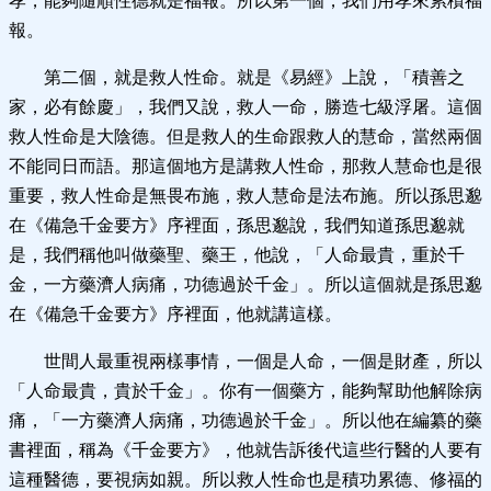
孝，能夠隨順性德就是福報。所以第一個，我們用孝來累積福
報。
第二個，就是救人性命。就是《易經》上說，「積善之
家，必有餘慶」，我們又說，救人一命，勝造七級浮屠。這個
救人性命是大陰德。但是救人的生命跟救人的慧命，當然兩個
不能同日而語。那這個地方是講救人性命，那救人慧命也是很
重要，救人性命是無畏布施，救人慧命是法布施。所以孫思邈
在《備急千金要方》序裡面，孫思邈說，我們知道孫思邈就
是，我們稱他叫做藥聖、藥王，他說，「人命最貴，重於千
金，一方藥濟人病痛，功德過於千金」。所以這個就是孫思邈
在《備急千金要方》序裡面，他就講這樣。
世間人最重視兩樣事情，一個是人命，一個是財產，所以
「人命最貴，貴於千金」。你有一個藥方，能夠幫助他解除病
痛，「一方藥濟人病痛，功德過於千金」。所以他在編纂的藥
書裡面，稱為《千金要方》，他就告訴後代這些行醫的人要有
這種醫德，要視病如親。所以救人性命也是積功累德、修福的