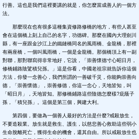
行善。這也是我們這裡要講的就是，你怎麼當成善人的一個方
法。
那麼現在也有很多這種集資修路修橋的地方，有些人甚至
會在這個橋上刻上自己的名字，功德碑。那麼在國內大理劍川
縣，有一座跟金沙江上的鐵鏈橋同名的風雨橋、金龍橋，那裡
有兩座橋，一個叫風雨橋，一個是金龍橋。那個橋頂上有一副
對聯，那對聯寫得非常地好，它說，「崇善懷德寸心昭日月，
修橋鋪路陰騭積兒孫。」這是你看，中國老祖宗就告訴你這個
方法，你發一念善心，我們所謂的一善破千災，你能夠崇善向
德，「崇善懷德」，崇善修德，你這一念心，天地皆知，叫
「昭日月」，天地皆知。那修橋鋪路這些陰德怎麼樣?庇蔭子
孫，「積兒孫」。這個是第三個，興建大利。
第四個，要做為一個善人最好的方法是什麼?戒殺放生，
不要造殺業。放生就是救生、護生，以慈悲善心救助這些弱小
生命脫離死亡，獲得生命的機會，還其自由。所以戒殺放生也