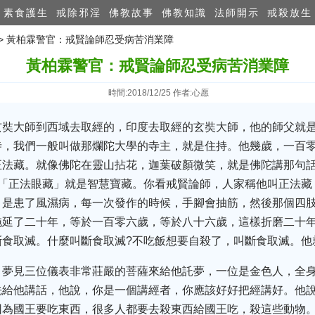
素食護生
戒除邪淫
佛教故事
佛教知識
法師開示
戒殺放生
>> 黃柏霖警官：戒賢論師忍受病苦消業障
黃柏霖警官：戒賢論師忍受病苦消業障
時間:2018/12/25 作者:心愿
玄奘大師到西域去取經的，印度去取經的玄奘大師，他的師父就
寺，我們一般叫做那爛陀大學的寺主，就是住持。他幾歲，一百
正法藏。就像佛陀在靈山拈花，迦葉破顏微笑，就是佛陀講那句
?「正法眼藏」就是智慧寶藏。你看戒賢論師，人家稱他叫正法藏
，是患了風濕病，每一次發作的時候，手腳會抽筋，然後那個四
拖延了二十年，等於一百零六歲，等於八十六歲，這樣折磨二十
斷食取滅。什麼叫斷食取滅?不吃飯想要自殺了，叫斷食取滅。他
，夢見三位儀表非常莊嚴的菩薩來給他託夢，一位是金色人，全
先給他講話，他說，你是一個講經者，你應該好好把經講好。他
因為國王要吃東西，很多人都要去殺東西給國王吃，殺這些動物