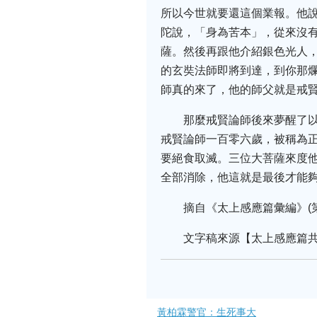
所以今世就要還這個業報。他
陀說，「身為苦本」，從來沒
薩。然後再跟他介紹銀色光人
的玄奘法師即將到達，到你那
師真的來了，他的師父就是戒
那麼戒賢論師後來夢醒了以
戒賢論師一百零六歲，被稱為
要絕食取滅。三位大菩薩來度
全部消除，他這就是最後才能
摘自《太上感應篇彙編》(
文字稿來源【太上感應篇
黃柏霖警官：生死事大