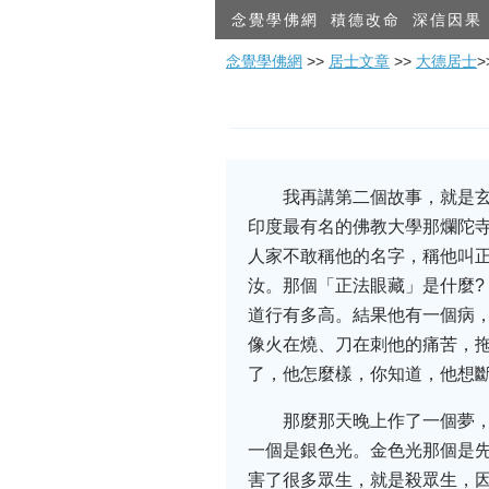
念覺學佛網
積德改命
深信因果
念覺學佛網
>>
居士文章
>>
大德居士
我再講第二個故事，就是
印度最有名的佛教大學那爛陀
人家不敢稱他的名字，稱他叫
汝。那個「正法眼藏」是什麼
道行有多高。結果他有一個病
像火在燒、刀在刺他的痛苦，
了，他怎麼樣，你知道，他想
那麼那天晚上作了一個夢
一個是銀色光。金色光那個是
害了很多眾生，就是殺眾生，