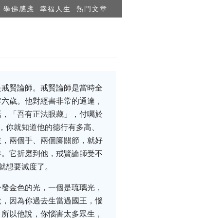
學佛感應
幸福人生
熱門文章
是戒賢論師。戒賢論師是當時全
零六歲。他對經書非常的通達，
話，「吾有正法眼藏」，付囑於
，你就知道他的德行有多高、
肢，兩個手、兩個腳關節，就好
年。它折磨到他，戒賢論師受不
就想要滅度了。
身發金色的光，一個是琉璃光，
說，因為你過去生當過國王，惱
。所以他說，你惱害太多眾生，