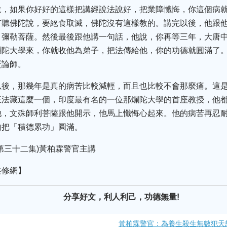
說，如果你好好的這樣把講經說法說好，把業障懺悔，你這個病
有聽佛陀說，要絕食取滅，佛陀沒有這樣教的。講完以後，他跟
，彌勒菩薩。然後最後跟他講一句話，他說，你再等三年，大唐
爛陀大學來，你就收他為弟子，把法傳給他，你的功德就圓滿了
賢論師。
後，那幾年是真的病苦比較減輕，而且也比較不會那麼痛。這是
正法藏這麼一個，印度最有名的一位那爛陀大學的首座教授，他
他，文殊師利菩薩跟他開示，他馬上懺悔心起來。他的病苦再忍
夠把「積德累功」圓滿。
第三十二集)黃柏霖警官主講
共修網】
分享好文，利人利己，功德無量!
黃柏霖警官：為養生殺生無數犯天