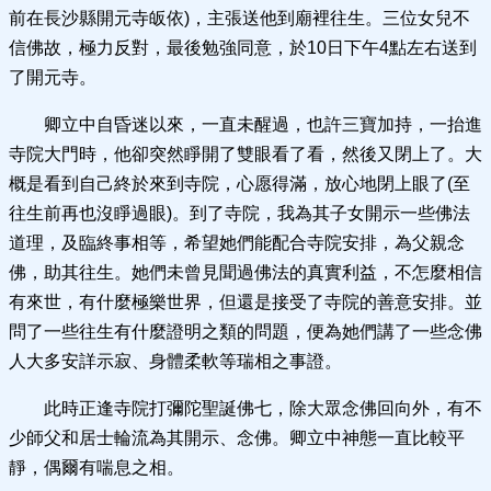
前在長沙縣開元寺皈依)，主張送他到廟裡往生。三位女兒不
信佛故，極力反對，最後勉強同意，於10日下午4點左右送到
了開元寺。
卿立中自昏迷以來，一直未醒過，也許三寶加持，一抬進
寺院大門時，他卻突然睜開了雙眼看了看，然後又閉上了。大
概是看到自己終於來到寺院，心愿得滿，放心地閉上眼了(至
往生前再也沒睜過眼)。到了寺院，我為其子女開示一些佛法
道理，及臨終事相等，希望她們能配合寺院安排，為父親念
佛，助其往生。她們未曾見聞過佛法的真實利益，不怎麼相信
有來世，有什麼極樂世界，但還是接受了寺院的善意安排。並
問了一些往生有什麼證明之類的問題，便為她們講了一些念佛
人大多安詳示寂、身體柔軟等瑞相之事證。
此時正逢寺院打彌陀聖誕佛七，除大眾念佛回向外，有不
少師父和居士輪流為其開示、念佛。卿立中神態一直比較平
靜，偶爾有喘息之相。