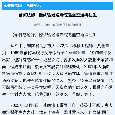
念覺學佛網
:
法師開示
信願法師：臨終昏迷送寺院遇無空過得往生
時間:2019/8/15 作者:信願法師專頁
【念佛感應錄】臨終昏迷送寺院遇無空過得往生
卿立中，湖南省長沙市人，72歲，機械工程師，共產黨
員。1969年被打為現行反革命分子而坐牢10年，1979年平反
出獄。也許有感於一生經歷坎坷，曾多次向家人說想出家當和
尚，但終未如願，後來又常說要到廟裡去死。2001年因腦血
栓病而偏癱，從此行動不便，大多臥病在床。病情嚴重時曾住
過兩次院，也許有感於住院的痛苦、無奈，後來縱有險情，也
不願再住院，一直呆在家裡。因病痛的折磨太久，厭世之心常
生，常對家人說，給我買點老鼠藥吃，早點走算了。
2005年12月9日，其病情加重而吐血，後昏迷不醒，家人
徵詢醫學專家之後，放棄了治療。因其愛人朱佳利念佛(兩年