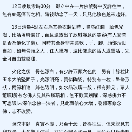
12日凌晨零時30分，卿立中在一片佛號聲中安詳往生，
無有絲毫痛苦之相。隨後助念了一天，只見他臉色越來越好。
13日清晨4點左右為其換衣裝缸時，嘴唇紅潤，臉色光
潔，比活著時還好，而且還露出了欣慰滿意的笑容(有人驚問
是否為他化了裝)。同時其全身非常柔軟，手、腳、頭部活動
自如，如無骨頭之人，任人擺布，遠比健康的活人還靈活，完
全可自由雙盤腿。
火化之後，骨色潔白，有少許五顏六色的，另有十餘粒比
玉米大的堅固子，光潔明亮，質似陶瓷。特別有一粒，呈條形
狀，兩節相連，綠色透明，如水晶玻璃一般，稀有難見，眾人
驚嘆!所有念佛人見其殊勝瑞相，無不歡喜踴躍，深感佛力不
可思議!未深信念佛一法者，見此而信心大增，發願專修念
佛，志不改變。
彌陀本願，真實不虛，乃至十念，皆得往生。但未親見其
利益者，大多難以信受，往往百聞不如一見。三位女兒從未聽