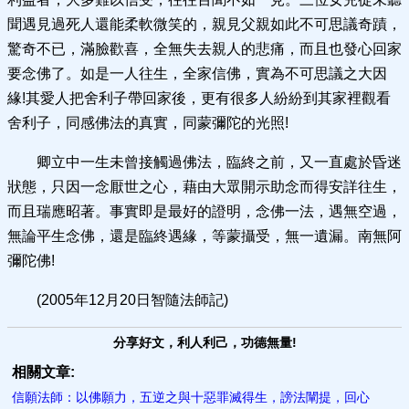
聞遇見過死人還能柔軟微笑的，親見父親如此不可思議奇蹟，
驚奇不已，滿臉歡喜，全無失去親人的悲痛，而且也發心回家
要念佛了。如是一人往生，全家信佛，實為不可思議之大因
緣!其愛人把舍利子帶回家後，更有很多人紛紛到其家裡觀看
舍利子，同感佛法的真實，同蒙彌陀的光照!
卿立中一生未曾接觸過佛法，臨終之前，又一直處於昏迷
狀態，只因一念厭世之心，藉由大眾開示助念而得安詳往生，
而且瑞應昭著。事實即是最好的證明，念佛一法，遇無空過，
無論平生念佛，還是臨終遇緣，等蒙攝受，無一遺漏。南無阿
彌陀佛!
(2005年12月20日智隨法師記)
分享好文，利人利己，功德無量!
相關文章:
信願法師：以佛願力，五逆之與十惡罪滅得生，謗法闡提，回心