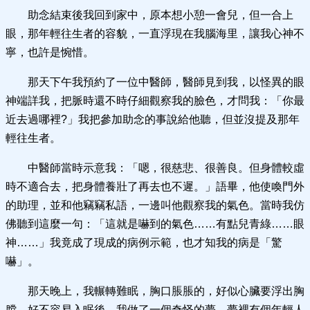
助念結束後我回到家中，原本想小憩一會兒，但一合上
眼，那年輕往生者的容貌，一直浮現在我腦海里，讓我心神不
寧，也許是惋惜。
那天下午我預約了一位中醫師，醫師見到我，以怪異的眼
神端詳我，把脈時還不時仔細觀察我的臉色，才問我：「你最
近去過哪裡?」我把參加助念的事說給他聽，但並沒提及那年
輕往生者。
中醫師當時示意我：「嗯，很慈悲、很善良。但身體較虛
時不適合去，把身體養壯了再去也不遲。」語畢，他使喚門外
的助理，並和他竊竊私語，一邊叫他觀察我的氣色。當時我仿
佛聽到這麼一句：「這就是嚇到的氣色……有點兒青綠……眼
神……」我竟成了現成的病例示範，也才知我的病是「驚
嚇」。
那天晚上，我輾轉難眠，胸口脹脹的，好似心臟要浮出胸
膛。好不容易入眠後，我做了一個奇怪的夢，夢裡有個年輕人