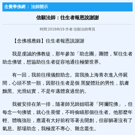
念覺學佛網
:
法師開示
信願法師：往生者報恩說謝謝
時間:2019/8/19 作者:信願法師專頁
【念佛感應錄】往生者報恩說謝謝
我是虔誠的佛教徒，那年參加「助念團」團體，幫往生者
助念佛號，想協助往生者從容地通往極樂世界。
有一回，我前往殯儀館助念。當我換上海青衣進入停屍
間，心頭不禁一顫，因那往生者是個 黑髮體壯的男性，肌膚
黝黑、光滑結實，不是年邁體衰過世的。
我被安排在第一排，隨著師兄師姐唱著「阿彌陀佛」，但
每念一句佛號，就心生畏懼，不時偷瞄那個往生者。他那麼年
輕、體魄強壯，應還有大好前程等著去開創，但卻躺著沒有了
氣息。那場助念，我極度不專心、雜念叢生。