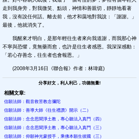
走到我身旁，對我微笑、點頭，神情和善親切，靜靜地看著
我，沒有說任何話。離去前，他才和藹地對我說：「謝謝。」
最後，他就消失了。
我醒來才明白，是那年輕往生者來向我道謝，而我那心神
不寧與恐懼，竟無藥而愈，也許是往生者感恩。我深深感動：
「若心存善念，往生者也會報恩。」
(2008年3月16日《聯合報》作者：林瑋庭)
分享好文，利人利己，功德無量!
相關文章:
信願法師：觀音救苦教念彌陀
信願法師：善導大師《往生禮讚》開示（二）
信願法師：念念思聞淨土教，專心聽法入真門（四）
信願法師：念念思聞淨土教，專心聽法入真門（三）
信願法師：仰願神光蒙授手，乘佛本願生彼國（三）