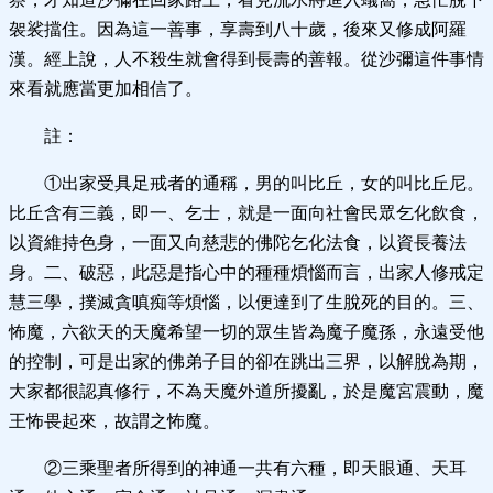
袈裟擋住。因為這一善事，享壽到八十歲，後來又修成阿羅
漢。經上說，人不殺生就會得到長壽的善報。從沙彌這件事情
來看就應當更加相信了。
註：
①出家受具足戒者的通稱，男的叫比丘，女的叫比丘尼。
比丘含有三義，即一、乞士，就是一面向社會民眾乞化飲食，
以資維持色身，一面又向慈悲的佛陀乞化法食，以資長養法
身。二、破惡，此惡是指心中的種種煩惱而言，出家人修戒定
慧三學，撲滅貪嗔痴等煩惱，以便達到了生脫死的目的。三、
怖魔，六欲天的天魔希望一切的眾生皆為魔子魔孫，永遠受他
的控制，可是出家的佛弟子目的卻在跳出三界，以解脫為期，
大家都很認真修行，不為天魔外道所擾亂，於是魔宮震動，魔
王怖畏起來，故謂之怖魔。
②三乘聖者所得到的神通一共有六種，即天眼通、天耳