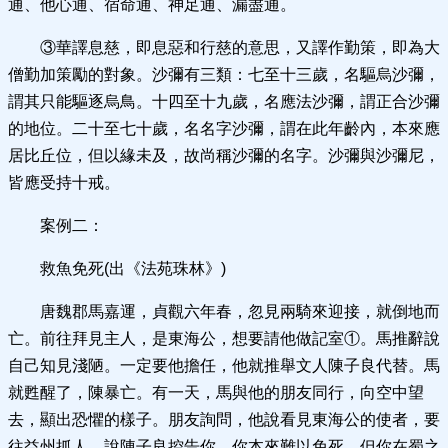
通、他心通、宿命通、神足通、漏盡通。
③華譯息慈，即息惡和行慈的意思，又譯作勤策，即為大
僧勤加策勵的對象。沙彌有三類：七至十三歲，名驅烏沙彌，
謂其只能驅逐烏鳥。十四至十九歲，名應法沙彌，謂正合沙彌
的地位。二十至七十歲，名名字沙彌，謂在此年齡內，本來應
居比丘位，但以緣未及，故尚稱沙彌的名字。沙彌與沙彌尼，
皆應受持十戒。
案例二：
救魚免死(出《法苑珠林》)
唐魏郡馬嘉運，貞觀六年春，忽見兩騎來迎接，就倒地而
亡。前往拜見主人，是東海公，想要請他做記室①。馬推辭說
自己知見淺陋。一定要他擔任，他就推舉文人陳子良代替。馬
就甦醒了，陳暴亡。有一天，馬與他的朋友同行，向空中望
去，顯出恐懼的樣子。朋友詢問，他說看見東海公的使者，要
往益州抓人。說陳子良控告你，你本來難以免死。但你在蜀之