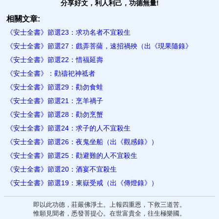
分享好文，利人利己，功德無量!
相關文章:
《安士全書》節選23：求功名者不宜殺生
《安士全書》節選27：戲弄菩薩，速招禍殃（出《現果隨錄》
《安士全書》節選22：惜福延壽
《安士全書》：勸禱祀神祗者
《安士全書》節選29：勸勿食蛙
《安士全書》節選21：烹羊禍子
《安士全書》節選28：勸勿烹蟹
《安士全書》節選24：求子的人不宜殺生
《安士全書》節選26：夜鬼坐船（出《觀感錄》）
《安士全書》節選25：勸避難的人不宜殺生
《安士全書》節選20：酒宴不宜殺生
《安士全書》節選19：東嶽受戒（出《傳燈錄》）
即以此功德，莊嚴佛淨土。上報四重恩，下救三道苦。
惟願見聞者，悉發菩提心。在世富貴全，往生極樂國。