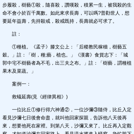
步履殺，樹藝①殺，隨喜殺，讚嘆殺，積累一生，被我殺的生
命不會小於百千萬數。如此來求長壽，可以嗎?普勸世人，想
要延年益壽，先持殺戒，殺戒既持，長壽就必可求了。
註：
①種植。《孟子》滕文公上：「后稷教民稼穡，樹藝五
穀。」註：「樹，種;藝，植也。」《漢書》食貨志下：「城
郭中宅不樹藝者為不毛，出三夫之布。」註：「樹藝，謂種植
果木及菜蔬。」
案例一：
救蟻延壽(見《經律異相》)
一位比丘①修行得六神通②，一位沙彌③隨侍，比丘入定
看見沙彌七日後會命盡，就叫他回家探親，告訴他八天後再
來，想要他死在家裡。到第八天，沙彌又來了。比丘再入定觀
察，才知道沙彌在回家路上，看見流水將進入蟻窩，急忙脫下