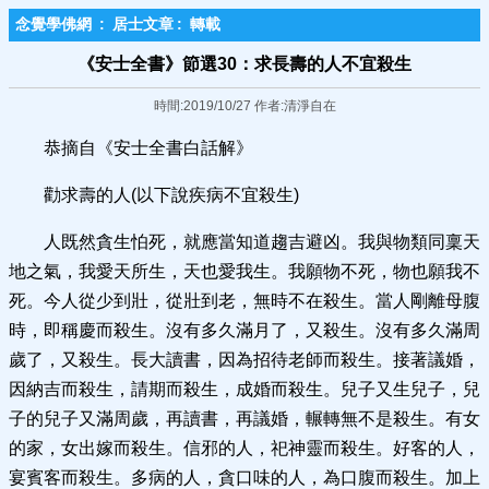
念覺學佛網
:
居士文章
:
轉載
《安士全書》節選30：求長壽的人不宜殺生
時間:2019/10/27 作者:清淨自在
恭摘自《安士全書白話解》
勸求壽的人(以下說疾病不宜殺生)
人既然貪生怕死，就應當知道趨吉避凶。我與物類同稟天
地之氣，我愛天所生，天也愛我生。我願物不死，物也願我不
死。今人從少到壯，從壯到老，無時不在殺生。當人剛離母腹
時，即稱慶而殺生。沒有多久滿月了，又殺生。沒有多久滿周
歲了，又殺生。長大讀書，因為招待老師而殺生。接著議婚，
因納吉而殺生，請期而殺生，成婚而殺生。兒子又生兒子，兒
子的兒子又滿周歲，再讀書，再議婚，輾轉無不是殺生。有女
的家，女出嫁而殺生。信邪的人，祀神靈而殺生。好客的人，
宴賓客而殺生。多病的人，貪口味的人，為口腹而殺生。加上