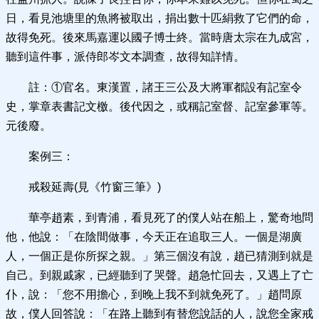
日，看見池塘里的魚將被取出，捐出數十匹絹救了它們的命，
故得免死。後來馬嘉運以國子博士終。當時唐太宗在九成宮，
聽到這件事，派侍郎岑文本調查，故得知詳情。
註：①官名。東漢置，諸王三公及大將軍都設有記室令
史，掌章表書記文檄。後代因之，或稱記室督、記室參軍等。
元後廢。
案例三：
戒殺延壽(見《竹窗三筆》)
華亭趙素，到青浦，看見死了的僕人站在船上，驚奇地問
他，他說：「在陰間做事，今天正在追取三人。一個是湖廣
人，一個正是你所探之親。」第三個沒有說，趙已猜測到就是
自己。到親戚家，已經聽到了哭聲。趙急忙回去，又遇上了亡
仆，說：「您不用擔心，到晚上我不到就免死了。」趙問原
故，僕人回答說：「在路上聽到有替您說話的人，說您全家戒