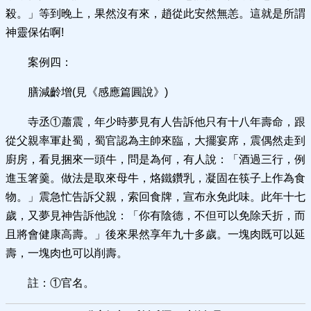
殺。」等到晚上，果然沒有來，趙從此安然無恙。這就是所謂
神靈保佑啊!
案例四：
膳減齡增(見《感應篇圓說》)
寺丞①蕭震，年少時夢見有人告訴他只有十八年壽命，跟
從父親率軍赴蜀，蜀官認為主帥來臨，大擺宴席，震偶然走到
廚房，看見捆來一頭牛，問是為何，有人說：「酒過三行，例
進玉箸羹。做法是取來母牛，烙鐵鑽乳，凝固在筷子上作為食
物。」震急忙告訴父親，索回食牌，宣布永免此味。此年十七
歲，又夢見神告訴他說：「你有陰德，不但可以免除夭折，而
且將會健康高壽。」後來果然享年九十多歲。一塊肉既可以延
壽，一塊肉也可以削壽。
註：①官名。