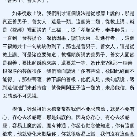
「善男子、善女人」。
如果從教上說。我們剛才這個說法是從感應上說的，那是
真正善男子、善女人，這是一類。這個第二類，從教上講，就
是《觀經》裡面講的「三福」，從「孝順父母，奉事師長」，
一直到「發菩提心，深信因果，讀誦大乘，勸進行者」，這個
三福總共十一句統統做到了，那也是善男子、善女人，這是從
教上講。可是諸位要知道，教裡頭所講的善男子、善女人固然
是很善，要比起感應來講，還要差一等。為什麼?像那一種善
根深厚的菩薩很多，我們前面讀過「多有菩薩，欲聞此經而不
能得」，那些菩薩，教下講的善根，他們具足，換句話說，遇
到這個法門未必肯信，就像阿闍王子這一類的，未必能信。所
以感應不可思議。
學佛，雖然祖師大德常常教我們不要求感應，就是不要有
心、存心去求感應，那是錯誤的。因為你存心、有心去求感
應，容易上魔的當。魔有神通，你起心動念他知道，你有這個
欲求，他就變化來欺騙你，你就很容易上當。我們沒有這個意