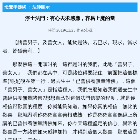
念覺學佛網
:
法師開示
淨土法門：有心去求感應，容易上魔的當
時間:2019/11/23 作者:心源
【諸善男子。及善女人。能於是法。若已求。現求。當求
者。皆獲善利。】
那麼佛這一開頭叫的，這都是叫的我們。此地『善男子、
善女人』，我們都在其中。可是諸位得要記住，前面把這個標
準(前提)說在第一行，過去生中「已曾供養無量諸佛」，這個
「善男子、善女人」是指這種人。我們怎麼知道我們過去生中
曾經供養無量諸佛?想想自己對這個法門信樂的程度，就是你
相信跟歡喜的程度，你就能夠知道。如果你真的相信，無比的
歡喜，那就證明你確確實實善根成熟，你是確確實實像經上所
講的已曾供養無量諸佛如來。你今天這種堅定的信心、異常的
歡喜是十方諸佛如來威神加持，才得到這個大歡喜，那麼這是