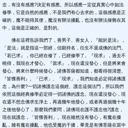
念，有沒有感應?決定有感應。所以感應一定從真實心中如法
修學，它是自然的感應，不是我們有心去求的，這個感應是正
確的，魔不能得其便，魔沒有辦法擾亂，也沒有辦法摻雜在其
中，這個是正確的、是對的。
佛在這裡告訴我們了，善男子、善女人，『能於是法』，
「是法」就是指這一部經，信願持名，往生不退成佛的法門。
『若已求』，你已經在修了，已經修學了。『現求』，過去不
曉得，我現在才發心。『當求』，現在還沒發心，但是將來會
發心。將來什麼時候發心，諸佛菩薩都知道，都看得很清楚。
『皆獲善利』。「已求」、「現求」，我們知道必定得諸佛護
念，為什麼?一切諸佛護念這個經、護念這個法門，所以我們
依照這個經典修學必定得一切諸佛的護念。現在還沒發心，現
在還不想念佛求生淨土，再過幾年他發心，或者再過個幾十年
之後他發心了，那麼我們要問，諸佛現在護不護念他?護念，
現在就護念，「皆獲善利」。現在雖然沒有發心，有魔在擾
亂，雖有魔在擾亂，他也受魔的干擾，畢竟是有佛菩薩在當中