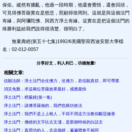
保佑。縱然有擾亂，他過一段時期，他還會覺悟，還會回頭，
可見得佛菩薩實在是慈悲，照顧得很周到。這就是與這個法門
有緣，與阿彌陀佛、與西方淨土有緣。這實在是把這個法門的
殊勝利益給我們說得很清楚、很明白了。
無量壽經(第五十七集)1992/6美國聖荷西迪安那大學檔
名：02-012-0057
分享好文，利人利己，功德無量!
相關文章:
信願法師：淨土法門全仗佛力，仗佛力，若信願真切，即可帶業
消災免難，求這兩位菩薩效果最好，感應最快
淨土法門：楞嚴經(第一集)
淨土法門：諸佛菩薩做的，我們也模仿效法
淨土法門：我們不是上上根人，不得不用這方法教你斷惡修善
淨土法門：佛經的文字比古文淺，是那個時候的白話文
淨土法門：真用功的人，念這個經，遍遍體會不相同