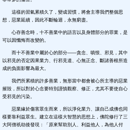
這樣的習氣累積久了，變成習慣，將會主導我們整個思
想，惡業延續，因此不斷輪迴，永無窮盡。
心存善念時，十不善業中的語言以及身體部分的罪業，是
可以因懺悔而改變的。
而十不善業中屬於心的部分——貪念、嗔恨、邪見，其中
以邪見的否定因果業力、行邪見道、心無正念、斷諸善根所造
成的負面影響為最大。
我們所累積的許多善業，無形當中都會被心所主導的惡業
摧毀，所以對於心念要特別謹慎觀察、修正，尤其不要使自心
受邪見的污染。
惡業緣於傷害眾生而來，所以淨化業力、讓自己成佛也同
樣要靠利益眾生。建立在這樣大智慧的思想上，佛陀修行了三
大阿僧祇劫後發現：「原來幫助別人、利益他人，為他人付