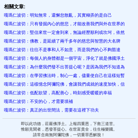
相關文章:
嘎瑪仁波切：明知無常，還懈怠散亂，其實糊弄的是自己
嘎瑪仁波切：只有發掘內心的慈悲，才能改善我們與外在世界的
嘎瑪仁波切：堅信來世一定會到來，無論經歷順利或坎坷，依然
嘎瑪仁波切：佛教，是延續了兩千多年的慈悲與智慧的大名牌
嘎瑪仁波切：往往不是事和人不如意，而是我們的心不夠豁達
嘎瑪仁波切：每個人的身體都是一個宇宙，淨化了就是佛國淨土
嘎瑪仁波切：為什麼我們發不出菩提心呢？是因為我們不知道為
嘎瑪仁波切：在學習佛法時，制心一處，儘量使自己在這樣短暫
嘎瑪仁波切：這樣憶念阿彌陀佛，會讓我們成就的速度加快，信
嘎瑪仁波切：低配欲望，高配善心，時刻感受暖暖的幸福
嘎瑪仁波切：不安的心，才需要填補
嘎瑪仁波切：真正的出世間法，需要在這裡下功夫
即以此功德，莊嚴佛淨土。上報四重恩，下救三道苦。
惟願見聞者，悉發菩提心。在世富貴全，往生極樂國。
請常念南無阿彌陀佛，一切重罪悉解脫！