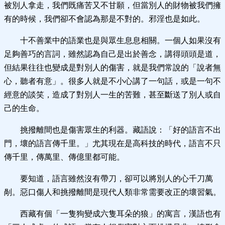
被別人拿走，我們既痛苦又不甘願，但當別人的財物被我們擁
有的時候，我們卻不會認為那是不對的。邪淫也是如此。
十不善業中的語業也是與眾生息息相關。一個人如果沒有
足夠善巧的言詞，雖然認為自己是出於善念，講得頭頭是道，
但結果往往也變成是對別人的傷害，就是我們常說的「說者無
心，聽者有意」。很多人就是不小心講了一句話，或是一句不
經意的談笑，造成了對別人一生的苦難，甚至斷送了別人或自
己的生命。
挑撥離間也是傷害眾生的利器。藏語說：「好的語言不出
門，壞的語言傳千里。」尤其現在是高科技的時代，語言不只
傳千里，傳萬里、傳億里都可能。
要知道，語言雖然沒有帶刀，卻可以將別人的心千刀萬
剮。惡口傷人和挑撥離間是現代人類非常需要改正的壞習氣。
西藏有個「一隻狗變成六隻耳朵的狼」的寓言，漢語也有