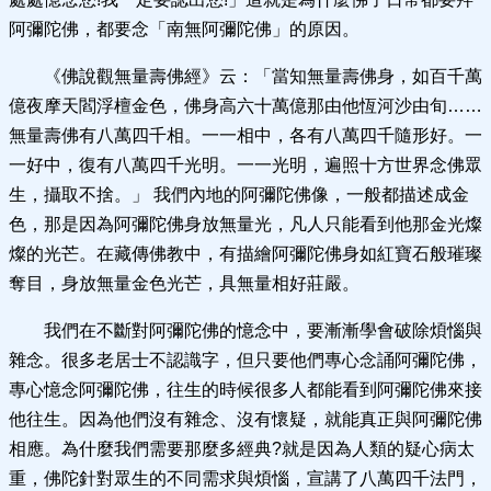
阿彌陀佛，都要念「南無阿彌陀佛」的原因。
《佛說觀無量壽佛經》云：「當知無量壽佛身，如百千萬
億夜摩天閻浮檀金色，佛身高六十萬億那由他恆河沙由旬……
無量壽佛有八萬四千相。一一相中，各有八萬四千隨形好。一
一好中，復有八萬四千光明。一一光明，遍照十方世界念佛眾
生，攝取不捨。」 我們內地的阿彌陀佛像，一般都描述成金
色，那是因為阿彌陀佛身放無量光，凡人只能看到他那金光燦
燦的光芒。在藏傳佛教中，有描繪阿彌陀佛身如紅寶石般璀璨
奪目，身放無量金色光芒，具無量相好莊嚴。
我們在不斷對阿彌陀佛的憶念中，要漸漸學會破除煩惱與
雜念。很多老居士不認識字，但只要他們專心念誦阿彌陀佛，
專心憶念阿彌陀佛，往生的時候很多人都能看到阿彌陀佛來接
他往生。因為他們沒有雜念、沒有懷疑，就能真正與阿彌陀佛
相應。為什麼我們需要那麼多經典?就是因為人類的疑心病太
重，佛陀針對眾生的不同需求與煩惱，宣講了八萬四千法門，