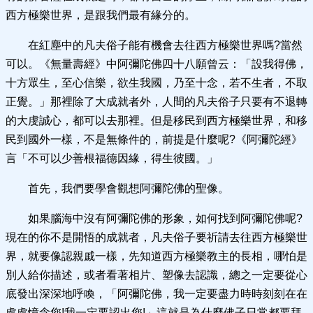
西方極樂世界，是跟我們最有緣分的。
在紅塵中的凡夫俗子能有機會去往西方極樂世界嗎?當然
可以。《無量壽經》中阿彌陀佛四十八願曾云：「設我得佛，
十方眾生，至心信樂，欲生我國，乃至十念，若不生者，不取
正覺。」那裡除了大成就者外，人間的凡夫俗子只要有不退轉
的大虔誠心，都可以去那裡。但是移民到西方極樂世界，和移
民到國外一樣，不是無條件的，前提是什麼呢?《阿彌陀經》
言「不可以少善根福德因緣，得生彼國。」
首先，我們要學會觀想阿彌陀佛的聖像。
如果腦海中沒有阿彌陀佛的形象，如何找到阿彌陀佛呢?
現在的你不是開悟的成就者，凡夫俗子要祈請去往西方極樂世
界，就要像認親戚一樣，先知道西方極樂教主的長相，哪怕是
別人給你描述，或者看著相片、塑像去認識，總之一定要從心
底發出深深地呼喚，「阿彌陀佛，我一定要盡力時時刻刻在在
處處憶念您!我一定要認出您!」這就是為什麼佛子日常都要拜