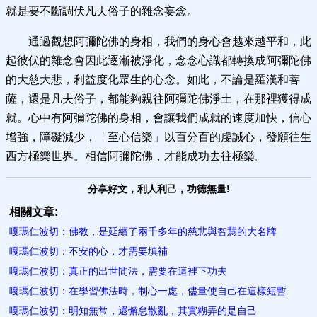
就是要不斷調伏凡夫俗子的雜念妄念。
通過觀想阿彌陀佛的身相，我們的身心會越來越平和，此
起彼伏的雜念會因此逐漸被淨化，念念心識都轉換成阿彌陀佛
的大慈大悲，利益度化眾生的心念。如此，不論是羅漢和菩
薩，還是凡夫俗子，都能夠親往阿彌陀佛淨土，在那裡獲得成
就。心中有阿彌陀佛的身相，會讓我們成就的速度加快，信心
增強，障礙減少，「至心信樂」以百分百的虔誠心，發願往生
西方極樂世界。相信阿彌陀佛，才能成功去往極樂。
分享好文，利人利己，功德無量!
相關文章:
嘎瑪仁波切：佛教，是延續了兩千多年的慈悲與智慧的大名牌
嘎瑪仁波切：不安的心，才需要填補
嘎瑪仁波切：真正的出世間法，需要在這裡下功夫
嘎瑪仁波切：在學習佛法時，制心一處，儘量使自己在這樣短暫
嘎瑪仁波切：明知無常，還懈怠散亂，其實糊弄的是自己