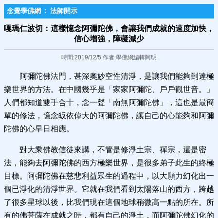
念覺學佛網
:
法師開示
嘎瑪仁波切：這樣憶念阿彌陀佛，會讓我們成就的速度加快，
信心增強，障礙減少
時間:2019/12/5 作者:學佛網編輯阿明
阿彌陀佛法門，甚深奧妙空性清淨，是讓我們能夠到達極
樂世界的方法。在中國幾乎是「家家阿彌陀、戶戶觀世音。」
人們都知道雙手合十，念一聲「南無阿彌陀佛」，這也是最簡
單的修法，憶念皈依偉大的阿彌陀佛，讓自己的心能夠和阿彌
陀佛的心早日相應。
對大乘佛教信徒來講，不管是修淨土宗、禪宗，還是密
法，能夠去阿彌陀佛的西方極樂世界，是很多弟子此生的終極
目標。阿彌陀佛在慈悲利益眾生的過程中，以大願力幻化出一
個已淨化的清淨世界。它就在我們看到太陽落山的西方，跨越
了很多星球以後，比我們現在這個地球稍微高一點的所在。所
有的佛菩薩在成就之時，都有自己的淨土，而阿彌陀佛幻化的