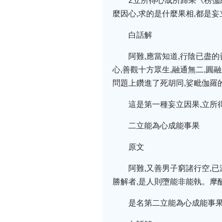
2立所得心成所歸果《楞伽
麼因心,求的是什麼果相,都是
白話解
阿難,應當知道,行陰已盡
心,善觀十方眾生,融通無二,
問題上鑽進了死胡同,娑毗伽羅
這是第一種妄立因果,立所
二立能為心成能事果
原文
阿難,又善男子窮諸行空,
勝解者,是人則墮能非能執。摩
是名第二立能為心成能事果