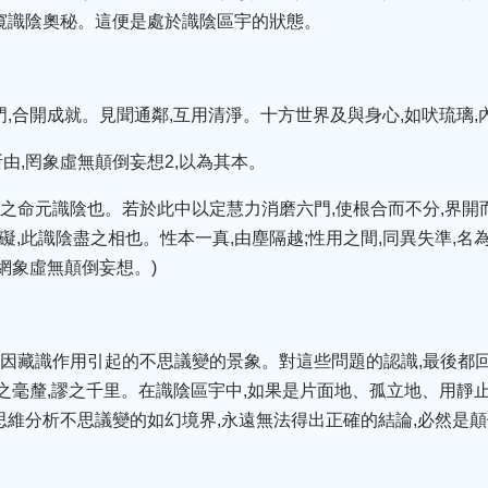
窺識陰奧秘。這便是處於識陰區宇的狀態。
門,合開成就。見聞通鄰,互用清淨。十方世界及與身心,如吠琉璃,
由,罔象虛無顛倒妄想2,以為其本。
二類之命元識陰也。若於此中以定慧力消磨六門,使根合而不分,界開
留礙,此識陰盡之相也。性本一真,由塵隔越;性用之間,同異失準,
網象虛無顛倒妄想。)
指因藏識作用引起的不思議變的景象。對這些問題的認識,最後都
去之毫釐,謬之千里。在識陰區宇中,如果是片面地、孤立地、用靜止
思維分析不思議變的如幻境界,永遠無法得出正確的結論,必然是