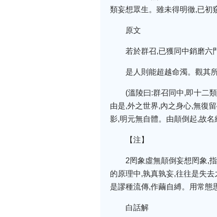
類妄想眾生。雖未得明徹,已初
原文
若於群召,已獲同中銷磨六
是人則能超越命濁。觀其所
(溫陵曰:群召同中,即十
由是,外之世界,內之身心,無復
影,明元無自體。由顛倒起,故名
【注】
2罔象虛無顛倒妄想罔象,
的原理中,孰真孰妄,往往是失
是謬種流傳,作繭自縛。用常態
白話解