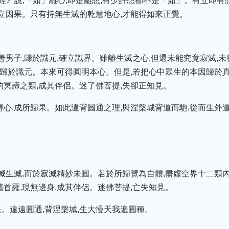
經》說,「如」離心,即是離想,有少許想都不是「如」。有立即有
妄立因果。只有持無生滅的乾慧地心,才能得如來正覺。
的善男子,歸於識元,確立識界。雖離生滅之心,但還未能究竟寂滅,
圓融歸於識元。本來可得圓明本心。但是,若把心中眾生的本因歸於真
的冥諦之類,成其伴侶。迷了佛菩提,失卻正知見。
得心,成所歸果。如此違背圓通之理,與涅槃城背道而馳,從而生外
已滅生滅,而於寂滅精妙未圓。若於所歸覽為自體,盡虛空界十二類內
醯首羅,現無邊身,成其伴侶。迷佛菩提,亡失知見。
。違遠圓通,背涅槃城,生大慢天我遍圓種。