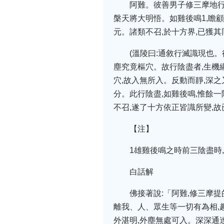
阿難。彼善男子修三摩地行
槃天將大明悟。如雞後鳴1,瞻顧
元。諸類不召,於十方界,已獲其
(溫陵曰:通敘行滅識現也
塵究竟樞穴。故行陰盡者,生機
穴,故入無所入。反動而靜,深之
分。此行陰盡,如雞後鳴,惟餘一
不召,遂了十方依正皆識所變,故
【注】
1雄雞後鳴之時前三陰盡時
白話解
佛接著說:「阿難,修三摩
離我、人、眾生等一切有為相,趣
外湛明,外塵無處可入。深深通