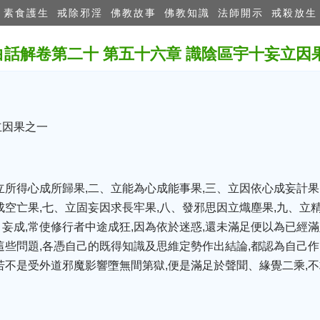
素食護生
戒除邪淫
佛教故事
佛教知識
法師開示
戒殺放生
白話解卷第二十 第五十六章 識陰區宇十妄立
立因果之一
立所得心成所歸果,二、立能為心成能事果,三、立因依心成妄計果
成空亡果,七、立固妄因求長牢果,八、發邪思因立熾塵果,九、立
妄成,常使修行者中途成狂,因為依於迷惑,還未滿足便以為已經滿
這些問題,各憑自己的既得知識及思維定勢作出結論,都認為自己作
若不是受外道邪魔影響墮無間第獄,便是滿足於聲聞、緣覺二乘,