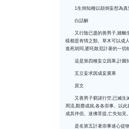
1生倒知種以顛倒妄想為真
白話解
又行陰已盡的善男子,雖離
樣都是有情之類。草木可以成人
進死胡同,婆吒散尼計著的一切
這是第四種妄立因果,計圓
五立妄求因成妄冀果
原文
又善男子窮諸行空,已滅生
周流,觀塵成就,各各崇事。以此
成其伴侶。迷佛菩提,亡失知見
是名第五計著崇事迷心從物