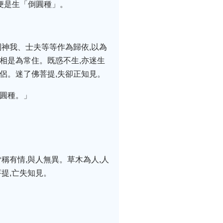
便是生「倒圓種」。
到神我、士夫等等作為歸依,以為
相是為常住。既惑不生,亦迷生
侶。迷了佛菩提,失卻正知見。
倒圓種。」
稱有情,與人無異。草木為人,人
提,亡失知見。