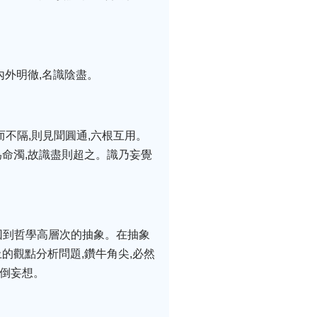
內外明徹,名識陰盡。
而不隔,則見聞圓通,六根互用。
名為命濁,故識盡則超之。識乃妄覺
回到哲學高層次的抽象。在抽象
的觀點分析問題,鑽牛角尖,必然
顛倒妄想。