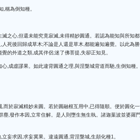
知,稱為倒知種。
生滅之心,但還未能究竟寂滅,未得精妙圓通。若認為能知與所知都
,人死後回歸成草木;不論是人還是草木,都能遍知遍覺。以此為勝
能覺的外道之類,成其伴侶;迷了佛菩提,失卻正知見。
知心,成虛謬果。如此違背圓通之理,與涅槃城背道而馳,生倒知種
滅,而於寂滅精妙未圓。若於圓融根互用中,已得隨順。便於圓化一切
群塵,發作本因,立常住解。是人則墮生無生執。諸迦葉波並婆羅門,
。
,立妄求因,求妄冀果。違遠圓通,背涅槃城,生顛化種1。