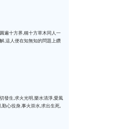
圓遍十方界,稱十方草木同人一
解,這人便在知無知的問題上鑽
。
發生,求火光明,樂水清淨,愛風
勤心役身,事火崇水,求出生死,