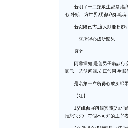
若明了十二類眾生都是諸識
心,外觀十方世界,明徹猶如琉璃
若識陰已盡,這人則能超越
一立所得心成所歸果
原文
阿難當知,是善男子窮諸行
圓元。若於所歸,立真常因,生勝
是名第一立所得心成所歸果
【注】
1娑毗伽羅所歸冥諦娑毗伽
推想冥冥中有個不可知的主宰者