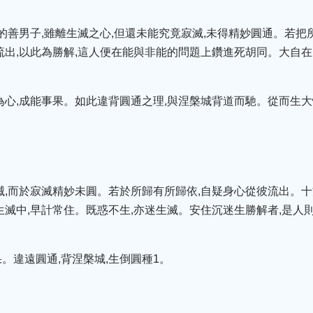
盡的善男子,雖離生滅之心,但還未能究竟寂滅,未得精妙圓通。若把
流出,以此為勝解,這人便在能與非能的問題上鑽進死胡同。大自在天
為心,成能事果。如此違背圓通之理,與涅槃城背道而馳。從而生
滅,而於寂滅精妙未圓。若於所歸有所歸依,自疑身心從彼流出。十
生滅中,早計常住。既惑不生,亦迷生滅。安住沉迷生勝解者,是人
。違遠圓通,背涅槃城,生倒圓種1。