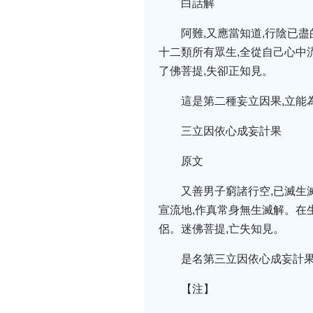
白話解
阿難,又應當知道,行陰已
十二類所有眾生,全從自己心中
了佛菩提,失卻正知見。
這是第二種妄立因果,立能
三立因依心成妄計果
原文
又善男子窮諸行空,已滅生
宣流地,作真常身無生滅解。在
侶。迷佛菩提,亡失知見。
是名第三立因依心成妄計果
【注】