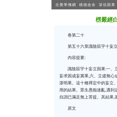
念覺學佛網
積德改命
深信因果
楞嚴經
卷第二十
第五十六章識陰區宇十妄
內容提要:
識陰區宇十妄立因果:一、
妄求因成妄冀果,六、立虛無心
湛明果。這十種禪定中的妄立、
用的結果。眾生愚痴迷亂,遇到
自詡已滿足無上菩提。其結果,
原文