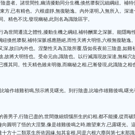
陰盡者。諸世間性,幽清擾動同分生機,倏然隳裂沉細綱紐。補特伽
東方,已有精色。六根虛靜,無復馳逸。內外湛明,入無所入。深達
同。精色不沈,發現幽秘,此則名為識陰區宇。
。行為世間遷流之體性,擾動生機之綱紐,補特酬業之深脈。能隱晦性
綱紐倏然隳裂,補特深脈感應懸絕,而性天將大明悟,六根無復馳逸
又深,故曰內外也。涅槃性天為五陰所覆,昏如長夜前三陰盡,如雞初
陰,故將大明悟也。受命元由,識陰也。以行滅識現故深達,無樞穴
已獲其同。性天精色雖未明徹,而幽秘之相,已漸發現,此識陰之相也
,比喻作雄雞初鳴,預示將見曙光。到行陰盡,比喻作雄雞後鳴,曙光
提的善男子,行陰已盡的,世間微細煩惱所生的幻相,都不能擾,從而
向圓明了悟的大涅槃,像是雄雞後鳴之時,瞻望東方,已露曙光。這
達十方十二類眾生所依因緣,知其妄根,同是六根六塵與第七末那識