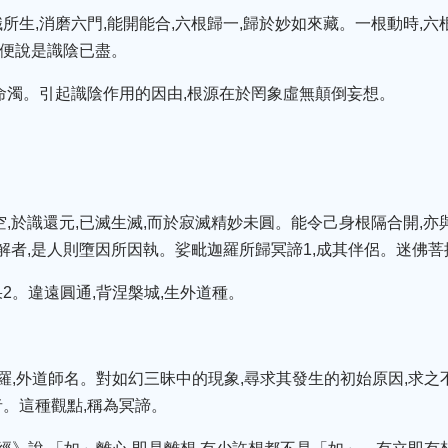
所生,消磨六門,能開能合,六根歸一,歸於妙如來藏。一根動時,六
,便說是識陰已盡。
命濁。引起識陰作用的因由,根源在於罔象虛無顛倒妄想。
空,於識還元,已滅生滅,而於寂滅精妙未圓。能令己身根隔合開,亦
解者,是人則墮因所因執。娑毗迦羅所歸冥諦1,成其伴侶。迷佛菩
2。違遠圓通,背涅槃城,生外道種。
羅,外道師名。對如幻三昧中的現象,尋求其發生的初始原因,求之
。這種觀點,稱為冥諦。