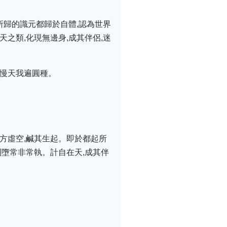
所歸的識元都歸於自體,認為世界
之類,化現無邊身,成其伴侶,迷
大慢天我遍圓種。
方虛空,鹹其生起。即於都起所
則墮常非常執。計自在天,成其伴