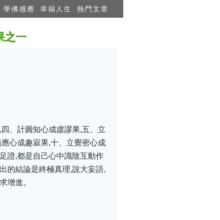
學佛感應
幸福人生
熱門文章
因果之一
,四、計圓知心成虛謬果,五、立
精應心成趣寂果,十、立覺密心成
足證,都是自己心中識陰互動作
出的結論是終極真理,說大妄語,
不求增進。