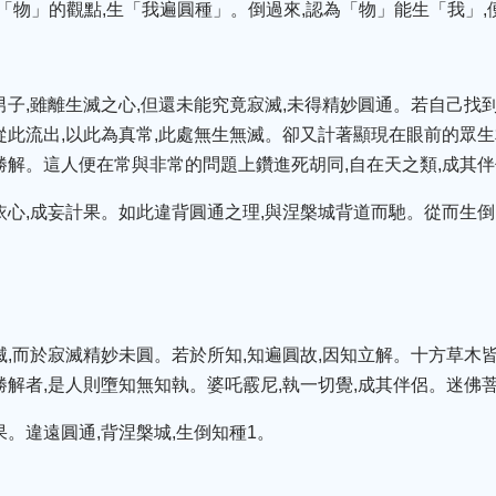
「物」的觀點,生「我遍圓種」。倒過來,認為「物」能生「我」,
男子,雖離生滅之心,但還未能究竟寂滅,未得精妙圓通。若自己找
從此流出,以此為真常,此處無生無滅。卻又計著顯現在眼前的眾生
勝解。這人便在常與非常的問題上鑽進死胡同,自在天之類,成其伴
依心,成妄計果。如此違背圓通之理,與涅槃城背道而馳。從而生
滅,而於寂滅精妙未圓。若於所知,知遍圓故,因知立解。十方草木皆
勝解者,是人則墮知無知執。婆吒霰尼,執一切覺,成其伴侶。迷佛菩
果。違遠圓通,背涅槃城,生倒知種1。