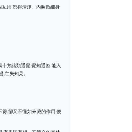
根互用,都得清淨。內照微細身
與十方諸類通覺,覺知通曶,能入
提,亡失知見。
不得,卻又不懂如來藏的作用,便