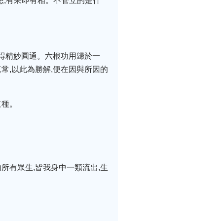
想,有果即有相。不管立的是什
未得精妙圓通。六根功用歸於一
常,以此為勝解,便在因與所因的
道種。
所有眾生,皆我身中一類流出,生