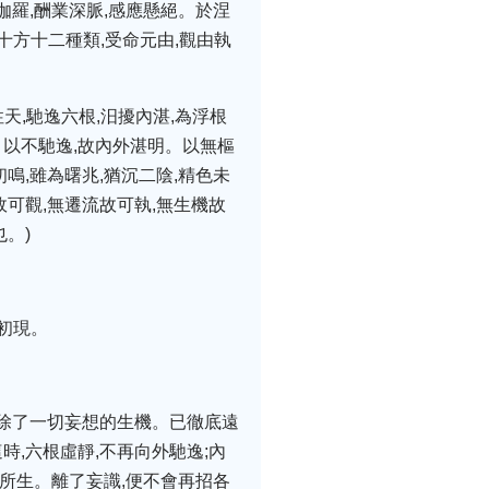
羅,酬業深脈,感應懸絕。於涅
十方十二種類,受命元由,觀由執
天,馳逸六根,汨擾內湛,為浮根
。以不馳逸,故內外湛明。以無樞
鳴,雖為曙兆,猶沉二陰,精色未
故可觀,無遷流故可執,無生機故
。)
初現。
破除了一切妄想的生機。已徹底遠
時,六根虛靜,不再向外馳逸;內
所生。離了妄識,便不會再招各