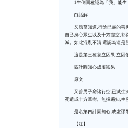
1生倒圓種認為「我」能生
白話解
又應當知道,行陰已盡的善
自己身心眾生以及十方虛空,都
滅。如此混亂不清,還認為這是
這是第三種妄立因果,立因
四計圓知心成虛謬果
原文
又善男子窮諸行空,已滅生
死還成十方草樹。無擇遍知,生
是名第四計圓知心,成虛謬
【注】