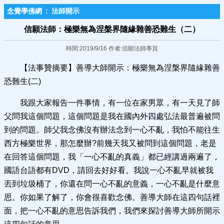
念覺學佛網
:
法師開示
信願法師：極樂無為涅槃界隨緣雜善恐難生（二）
時間:2019/9/16 作者:信願法師專頁
【法事贊摘要】善導大師開示：極樂無為涅槃界隨緣雜善
恐難生(二)
我跟大家報告一件事情，有一位在家男眾，有一天見了師
父問我這個問題，這個問題是我在國內外四處弘法最普遍被問
到的問題。師父我念佛沒有辦法念到一心不亂，我怕不能往生
西方極樂世界，那怎麼辦?前幾天我又被問到這個問題，老是
在回答這個問題，我「一心不亂的真義」都已經講過兩遍了，
國語台語都有DVD，請回去好好看。我說一心不亂早就被我
丟到垃圾桶了，你還在問一心不亂的意義，一心不亂是什麼意
思。你如果了解了，你會很喜歡念佛。善導大師在這四句話裡
面，把一心不亂的意思告訴我們，我們來探討善導大師所開示