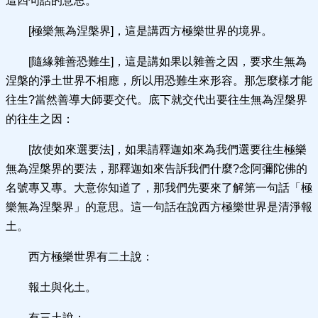
這四句話的意思。
[極樂無為涅槃界]，這是講西方極樂世界的境界。
[隨緣雜善恐難生]，這是講如果以雜善之因，要求生無為
涅槃的淨土世界不相應，所以用恐難生來形容。那怎麼樣才能
往生?當然善導大師要交代。底下就交代出要往生無為涅槃界
的往生之因：
[故使如來選要法]，如果請釋迦如來為我們選要往生極樂
無為涅槃界的要法，那釋迦如來告訴我們什麼?念阿彌陀佛的
名號專又專。大意你知道了，那我們先要來了解第一句話「極
樂無為涅槃界」的意思。這一句話在說西方極樂世界是清淨報
土。
西方極樂世界有二土說：
報土與化土。
有三土說：