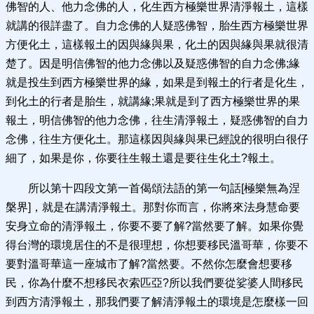
佛智的人、他力念佛的人，化生西方極樂世界清淨報土，這樣
就講的很詳盡了。自力念佛的人疑惑佛智，胎生西方極樂世界
方便化土，這樣報土的因與緣與果，化土的因與緣與果就很清
楚了。因是明信佛智的他力念佛以及疑惑佛智的自力念佛;緣
就是投生到西方極樂世界的緣，如果是到報土的行者是化生，
到化土的行者是胎生，就講緣;果就是到了西方極樂世界的果
報土，明信佛智的他力念佛，往生清淨報土，疑惑佛智的自力
念佛，往生方便化土。那這樣因與緣與果已經說的很明白很仔
細了，如果是你，你要往生報土還是要往生化土?報土。
所以第十四段文第一首偈頌法語的第一句話[極樂無為涅
槃界]，就是在講清淨報土。那對你而言，你將來法身慧命要
安身立命的清淨報土，你要不要了解?當然要了解。如果你覺
得台灣的環境居住的不是很理想，你想要移民溫哥華，你要不
要對溫哥華這一座城市了解?當然要。不然你怎麼會想要移
民，你為什麼不想移民衣索匹亞?所以我們要從娑婆人間移民
到西方清淨報土，那我們要了解清淨報土的環境是怎麼樣一回