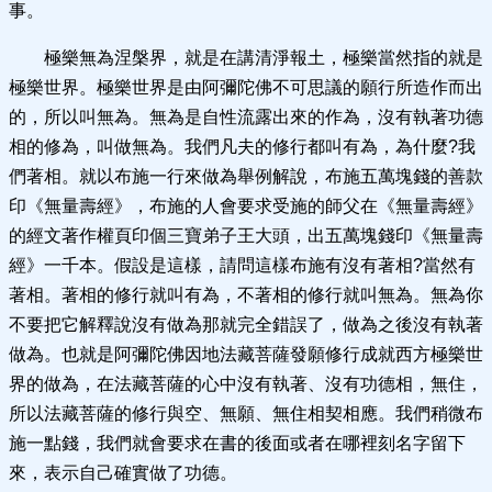
事。
極樂無為涅槃界，就是在講清淨報土，極樂當然指的就是
極樂世界。極樂世界是由阿彌陀佛不可思議的願行所造作而出
的，所以叫無為。無為是自性流露出來的作為，沒有執著功德
相的修為，叫做無為。我們凡夫的修行都叫有為，為什麼?我
們著相。就以布施一行來做為舉例解說，布施五萬塊錢的善款
印《無量壽經》，布施的人會要求受施的師父在《無量壽經》
的經文著作權頁印個三寶弟子王大頭，出五萬塊錢印《無量壽
經》一千本。假設是這樣，請問這樣布施有沒有著相?當然有
著相。著相的修行就叫有為，不著相的修行就叫無為。無為你
不要把它解釋說沒有做為那就完全錯誤了，做為之後沒有執著
做為。也就是阿彌陀佛因地法藏菩薩發願修行成就西方極樂世
界的做為，在法藏菩薩的心中沒有執著、沒有功德相，無住，
所以法藏菩薩的修行與空、無願、無住相契相應。我們稍微布
施一點錢，我們就會要求在書的後面或者在哪裡刻名字留下
來，表示自己確實做了功德。