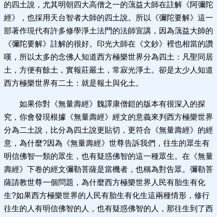
的四土說，尤其明朝四大高僧之一的蕅益大師在註解《阿彌陀
經》，也採用天台智者大師的四土說。所以《彌陀要解》這一
部著作現代有許多修學淨土法門的法師宣講，因為蕅益大師的
《彌陀要解》註解的很好。印光大師在《文鈔》裡也相當的讚
嘆，所以太多的念佛人知道西方極樂世界分為四土：凡聖同居
土，方便有餘土，實報莊嚴土，常寂光淨土。卻是太少人知道
西方極樂世界有二土：就是報土與化土。
如果你對《無量壽經》魏譯康僧鎧的版本有很深入的探
究，你會發現根據《無量壽經》經文的意義來判西方極樂世界
分為二土說，比分為四土說更貼切，更符合《無量壽經》的經
意，為什麼?因為《無量壽經》世尊告訴我們，往生的眾生有
明信佛智一類的眾生，也有疑惑佛智的這一種眾生。在《無量
壽經》下卷的經文彌勒菩薩是當機者，也稱為對告眾。彌勒菩
薩請教世尊一個問題，為什麼西方極樂世界人民有胎生有化
生?如果西方極樂世界的人民有胎生有化生這兩種情形，修行
往生的人有明信佛智的人，也有疑惑佛智的人，那往生到了西