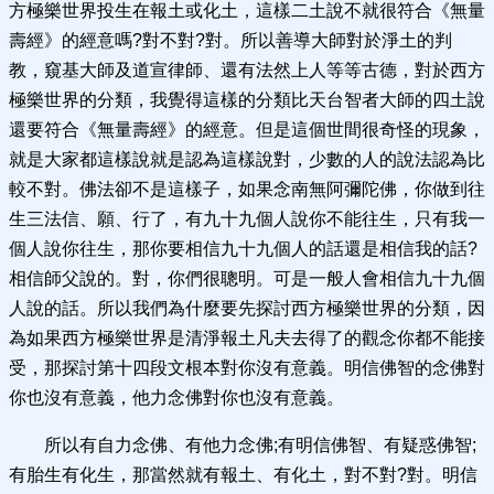
方極樂世界投生在報土或化土，這樣二土說不就很符合《無量
壽經》的經意嗎?對不對?對。所以善導大師對於淨土的判
教，窺基大師及道宣律師、還有法然上人等等古德，對於西方
極樂世界的分類，我覺得這樣的分類比天台智者大師的四土說
還要符合《無量壽經》的經意。但是這個世間很奇怪的現象，
就是大家都這樣說就是認為這樣說對，少數的人的說法認為比
較不對。佛法卻不是這樣子，如果念南無阿彌陀佛，你做到往
生三法信、願、行了，有九十九個人說你不能往生，只有我一
個人說你往生，那你要相信九十九個人的話還是相信我的話?
相信師父說的。對，你們很聰明。可是一般人會相信九十九個
人說的話。所以我們為什麼要先探討西方極樂世界的分類，因
為如果西方極樂世界是清淨報土凡夫去得了的觀念你都不能接
受，那探討第十四段文根本對你沒有意義。明信佛智的念佛對
你也沒有意義，他力念佛對你也沒有意義。
所以有自力念佛、有他力念佛;有明信佛智、有疑惑佛智;
有胎生有化生，那當然就有報土、有化土，對不對?對。明信