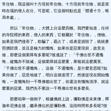
常住物，我這個叫十方現前常住物。十方現前常住物，就是當
時在場的僧人在分。可是呢，它這個特點也是「體通十方，唯
局本處」。
所以「常住物」，大體上分這麼四種。我們要知道，任何
的寺院裡的東西，僧人的東西，它都屬於「常住物」，僧物。
如果是我們侵吞了，欺騙了，霸占了，或者是損毀了，統統要
照價賠償，並且是極力的懺悔。如果你是惡業現前，故意去
做，那麼這個業障有多重呢?後邊說了：「千佛出世不通懺
悔，縱懺亦不除滅」這個業障就這麼重，果報就這麼厲害。
「千佛出世不通懺悔」。這個「不通懺悔」是什麼意思呢?如
果你做了，惡意地做了，明白這個道理了。然後從現在開始懺
悔，一直懺悔到一千尊佛都出世了，你還沒有懺悔清淨。就這
麼重的惡業。我們先不要說一千尊佛出世有多麼長。
那麼咱舉一個例子，根據佛經上說，彌勒佛是未來佛，釋
迦牟尼佛走後，繼承佛位的是彌勒佛。這段時間有多長呢?按