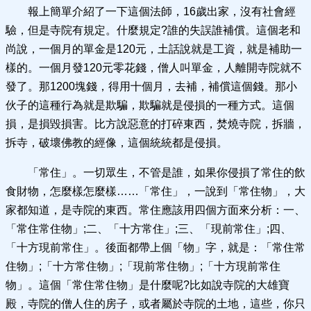
報上簡單介紹了一下這個法師，16歲出家，沒有社會經
驗，但是寺院有規定。什麼規定?誰的失誤誰補償。這個老和
尚說，一個月的單金是120元，土話說就是工資，就是補助一
樣的。一個月發120元零花錢，僧人叫單金，人離開寺院就不
發了。那1200塊錢，得用十個月，去補，補償這個錢。那小
伙子的這種行為就是欺騙，欺騙就是侵損的一種方式。這個
損，是損毀損害。比方說惡意的打碎東西，焚燒寺院，拆牆，
拆寺，破壞佛教的經像，這個統統都是侵損。
「常住」。一切眾生，不管是誰，如果你侵損了常住的飲
食財物，怎麼樣怎麼樣……「常住」，一說到「常住物」，大
家都知道，是寺院的東西。常住應該用四個方面來分析：一、
「常住常住物」;二、「十方常住」;三、「現前常住」;四、
「十方現前常住」。後面都帶上個「物」字，就是：「常住常
住物」;「十方常住物」;「現前常住物」;「十方現前常住
物」。這個「常住常住物」是什麼呢?比如說寺院的大雄寶
殿，寺院的僧人住的房子，或者屬於寺院的土地，這些，你只