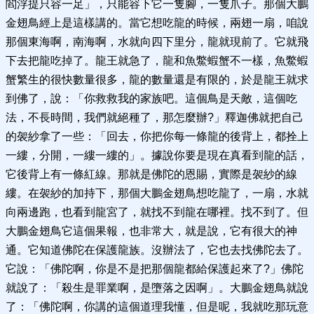
閻浮提只容一足」，只能容下它一隻腳，一隻爪子。那個大鵬
金翅鳥經上是這樣講的。當它想吃龍的時候，兩翅一扇，咱說
那個東海啊，南海啊，水就向四下里分，龍就現前了。它就飛
下去把龍吃掉了。龍王就急了，龍和魚鱉蝦蟹不一樣，魚鱉蝦
蟹繁生的很快數量很多，龍的數量還是有限的，於是龍王就求
到佛了，說：「你救救我的家族吧。這個鳥是天敵，這個吃
法，不長時間，我們就絕種了，那怎麼辦?」釋迦佛就把自己
的袈紗拿了一些：「回去，你把你每一條龍的後背上，都拴上
一縷，分開，一縷一縷的」。據說你要是現在真看到龍的話，
它後背上有一條紅線。那就是佛陀的恩賜，實際是袈紗的線
縷。在袈紗的加持下，那個大鵬金翅鳥想吃龍了，一扇，水就
向兩邊跑，也看到龍宮了，就找不到龍在哪裡。找不到了。但
大鵬金翅鳥它這個果報，也非常大，就是說，它有很大的神
通。它知道佛陀在保護龍族。沒辦法了，它也去找佛陀去了。
它說：「佛陀啊，你是不是把那個龍都給保護起來了?」佛陀
就說了：「殺生是罪業啊，是墮落之因啊」。大鵬金翅鳥就說
了：「佛陀啊，你講的這個道理我懂，但是呢，我就吃那玩意