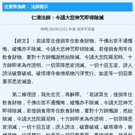
念覺學佛網
:
法師開示
仁清法師：今誦大悲神咒即得除滅
時間:2019/12/21 作者:清淨平等蓮
【經文】：若諸眾生侵損常住飲食財物。千佛出世不通懺
悔。縱懺亦不除滅。今誦大悲神咒即得除滅。若侵損食用常住
飲食財物。要對十方師懺謝然始除滅。今誦大悲陀羅尼時。十
方師即來為作證明。一切罪障悉皆消滅。一切十惡五逆。謗人
謗法破齋破戒。破塔壞寺偷僧祇物污淨梵行。如是等一切惡業
重罪悉皆滅盡。
第二條理證，我先念完，再解釋。「若諸眾生，侵損常住
飲食財物，千佛出世不通懺悔，縱懺亦不除滅，今誦大悲神咒
即得除滅，若侵損食用常住飲食財物，要對十方師懺謝，然始
除滅，今誦大悲陀羅尼時，十方師即來為作證明，一切罪障悉
皆消滅，一切十惡五逆，謗人謗法，破齋破戒，破塔壞寺，偷