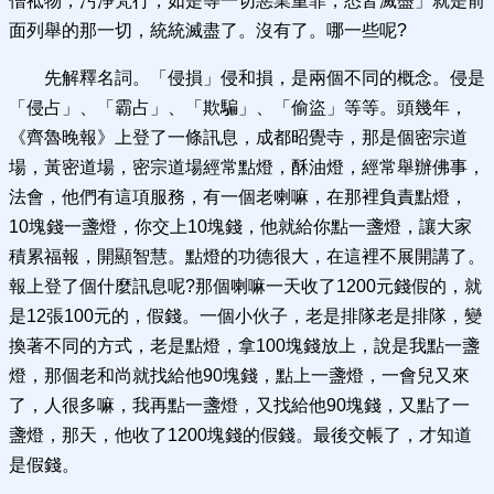
僧祗物，污淨梵行，如是等一切惡業重罪，悉皆滅盡」就是前
面列舉的那一切，統統滅盡了。沒有了。哪一些呢?
先解釋名詞。「侵損」侵和損，是兩個不同的概念。侵是
「侵占」、「霸占」、「欺騙」、「偷盜」等等。頭幾年，
《齊魯晚報》上登了一條訊息，成都昭覺寺，那是個密宗道
場，黃密道場，密宗道場經常點燈，酥油燈，經常舉辦佛事，
法會，他們有這項服務，有一個老喇嘛，在那裡負責點燈，
10塊錢一盞燈，你交上10塊錢，他就給你點一盞燈，讓大家
積累福報，開顯智慧。點燈的功德很大，在這裡不展開講了。
報上登了個什麼訊息呢?那個喇嘛一天收了1200元錢假的，就
是12張100元的，假錢。一個小伙子，老是排隊老是排隊，變
換著不同的方式，老是點燈，拿100塊錢放上，說是我點一盞
燈，那個老和尚就找給他90塊錢，點上一盞燈，一會兒又來
了，人很多嘛，我再點一盞燈，又找給他90塊錢，又點了一
盞燈，那天，他收了1200塊錢的假錢。最後交帳了，才知道
是假錢。