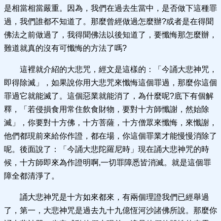
是相當相當嚴重。因為，我們在過去生當中，是否做下這種罪
過，我們誰都不知道了。那麼曾經做過怎麼辦?或者是在得聞
佛法之前做過了，我得聞佛法以後知道了，要懺悔那怎麼辦，
難道就真的沒有可懺悔的方法了嗎?
這裡就介紹的大悲咒，經文是這樣的：「今誦大悲神咒，
即得除滅」，如果說你用大悲咒來懺悔這個罪過，那麼你這個
罪過它就能滅了。這個惡業就能消了，為什麼呢?底下有個解
釋，「若侵損食用常住飲食財物，要對十方師懺謝，然始除
滅」，你要對十方佛，十方菩薩，十方僧眾來懺悔，來懺謝，
他們都現前來給你作證，都在場，你這個罪業才能慢慢消除了
呢。後面說了：「今誦大悲陀羅尼時」現在誦大悲神咒的時
候，十方師即來為作證明啊,一切罪障悉皆消滅。就是這個罪
障全都清淨了。
誦大悲神咒是十方如來都來，有兩個理證我們已經舉過
了，第一，大悲神咒是過去九十九億恆河沙諸佛所說。那麼你