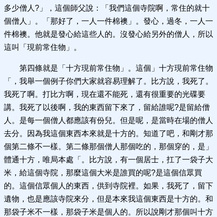
多少僧人?」，這個師父說：「我們這個寺院啊，常住的就十
個僧人」。「那好了，一人一件棉襖」。發心，過冬，一人一
件棉襖。他就是發心給這些人的。沒發心給另外的僧人，所以
這叫「現前常住物」。
第四條就是「十方現前常住物」。這個」十方現前常住物
「，我舉一個例子你們大家就容易理解了。比方說，我死了。
我死了啊。打比方啊，現在還不能死，還有很重要的光碟要
講。我死了以後啊，我的東西留下來了，留給誰呢?是留給僧
人。是每一個僧人都應該有份兒。但是呢，是當時在場的僧人
去分。因為我這個東西本來就是十方的。知道了吧，和剛才那
個第二條不一樣。第二條那個僧人那個吃的，那個穿的，是」
體通十方，唯局本處「。比方說，有一個居士，扛了一袋子大
米，給這個寺院，那麼這個大米是誰買的呢?是這個信眾買
的。這個信眾個人的東西，供到寺院裡。如果，我死了，留下
遺物，也是應該寺院來分，但是本來我這個東西是十方的。和
那袋子米不一樣，那袋子米是個人的。所以說剛才那個叫十方