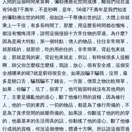
人間的這個時間來算啊，彌勒佛應化世間成佛，離我們現在還
有56億7千萬年，不是秒啊，是年。56億7千萬年是我們知道
的彌勒佛出世的時間，假如說一千尊佛出世的話，大體上你就
乘上一千倍，有多長時間了。那麼，用這麼長時間都在懺悔，
都沒有懺悔清淨，說明這個侵損十方常住物的罪過。為什麼?
因為是兩大特點，第一個特點：僧人的物品，往往非常簡單，
就那樣的，就那些，吃的用的住的，非常簡單。背起包來就
走，那就是我的家。背起包來就走，所以，有時候很多人提醒
啊，師父你怎麼樣怎麼樣，我說，放心，很有安全感，這個安
全感哪來的呢?就是窮得很安全。如果說騙子騙我，沒用，最
多是饒口舌，騙我騙不了錢去。一方面，僧眾之物比較簡單，
如果，你騙了，坑了，損害了，他可能當時就沒有其他用的
了。主要是擾亂他的道心，斷了他修行用的資糧，因為修行
人，他的一切的東西，一切的物品，都是為了修行而備的，不
是為了貪求世間的娛樂而備的。如果說，你斷送了他的吃的穿
的，他最基本的生活用具的話，你動搖了他的道心。斷了他修
行成就的資糧，何況這個僧物，體通十方啊。所以說這個罪過