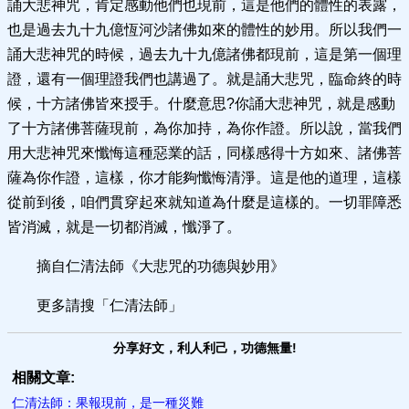
誦大悲神咒，肯定感動他們也現前，這是他們的體性的表露，
也是過去九十九億恆河沙諸佛如來的體性的妙用。所以我們一
誦大悲神咒的時候，過去九十九億諸佛都現前，這是第一個理
證，還有一個理證我們也講過了。就是誦大悲咒，臨命終的時
候，十方諸佛皆來授手。什麼意思?你誦大悲神咒，就是感動
了十方諸佛菩薩現前，為你加持，為你作證。所以說，當我們
用大悲神咒來懺悔這種惡業的話，同樣感得十方如來、諸佛菩
薩為你作證，這樣，你才能夠懺悔清淨。這是他的道理，這樣
從前到後，咱們貫穿起來就知道為什麼是這樣的。一切罪障悉
皆消滅，就是一切都消滅，懺淨了。
摘自仁清法師《大悲咒的功德與妙用》
更多請搜「仁清法師」
分享好文，利人利己，功德無量!
相關文章:
仁清法師：果報現前，是一種災難