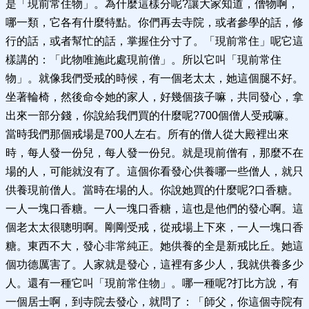
是「現前常住物」。為什麼這樣分呢?讓大家知道，僧物啊，
哪一類，它各有什麼特點。你們再去寺院，或者參學的話，修
行的話，或者幫忙的話，掌握住分寸了。「現前常住」呢它這
樣講的：「此物唯施此處現前僧」。所以它叫「現前常住
物」。就像我們受戒的時候，有一個老太太，她這個腿不好。
坐著輪椅，然後命令她的家人，好幾個孩子嘛，共同發心，拿
出來一部分錢，你說給我們買的什麼呢?700個僧人受戒嘛。
當時我們那個戒場是700人左右。所有的僧人從大殿裡出來
時，每人發一份兒，每人發一份兒。就是現前僧有，那麼不在
場的人，可能就沒有了。這個你看發心供養哪一些僧人，就只
供養現前僧人。當時在場的人。你說她買的什麼呢?口香糖。
一人一塊口香糖。一人一塊口香糖，這也是他們的發心啊。這
個老太太很聰明啊。剛剛受戒，從戒場上下來，一人一塊口香
糖。東西不大，發心非常純正。她供養的全是新戒比丘。她這
個功德厲害了。人家就是發心，這裡有多少人，我就供養多少
人。還有一種它叫「現前常住物」。哪一種呢?打比方說，有
一個居士啊，到寺院去發心，就問了：「師父，你這個寺院有