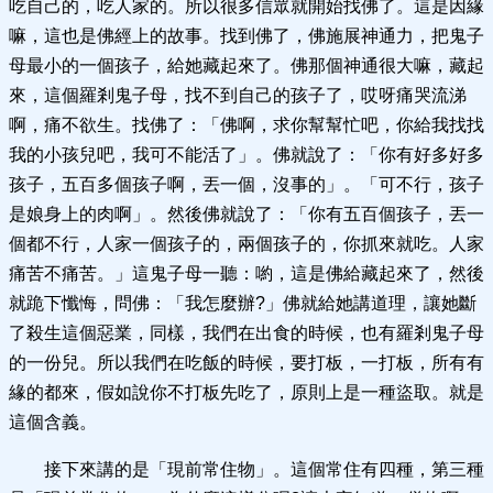
吃自己的，吃人家的。所以很多信眾就開始找佛了。這是因緣
嘛，這也是佛經上的故事。找到佛了，佛施展神通力，把鬼子
母最小的一個孩子，給她藏起來了。佛那個神通很大嘛，藏起
來，這個羅剎鬼子母，找不到自己的孩子了，哎呀痛哭流涕
啊，痛不欲生。找佛了：「佛啊，求你幫幫忙吧，你給我找找
我的小孩兒吧，我可不能活了」。佛就說了：「你有好多好多
孩子，五百多個孩子啊，丟一個，沒事的」。「可不行，孩子
是娘身上的肉啊」。然後佛就說了：「你有五百個孩子，丟一
個都不行，人家一個孩子的，兩個孩子的，你抓來就吃。人家
痛苦不痛苦。」這鬼子母一聽：喲，這是佛給藏起來了，然後
就跪下懺悔，問佛：「我怎麼辦?」佛就給她講道理，讓她斷
了殺生這個惡業，同樣，我們在出食的時候，也有羅剎鬼子母
的一份兒。所以我們在吃飯的時候，要打板，一打板，所有有
緣的都來，假如說你不打板先吃了，原則上是一種盜取。就是
這個含義。
接下來講的是「現前常住物」。這個常住有四種，第三種