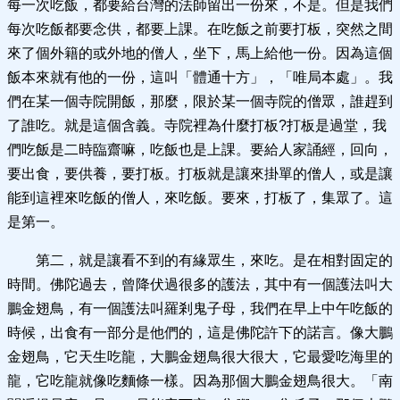
每一次吃飯，都要給台灣的法師留出一份來，不是。但是我們
每次吃飯都要念供，都要上課。在吃飯之前要打板，突然之間
來了個外籍的或外地的僧人，坐下，馬上給他一份。因為這個
飯本來就有他的一份，這叫「體通十方」，「唯局本處」。我
們在某一個寺院開飯，那麼，限於某一個寺院的僧眾，誰趕到
了誰吃。就是這個含義。寺院裡為什麼打板?打板是過堂，我
們吃飯是二時臨齋嘛，吃飯也是上課。要給人家誦經，回向，
要出食，要供養，要打板。打板就是讓來掛單的僧人，或是讓
能到這裡來吃飯的僧人，來吃飯。要來，打板了，集眾了。這
是第一。
第二，就是讓看不到的有緣眾生，來吃。是在相對固定的
時間。佛陀過去，曾降伏過很多的護法，其中有一個護法叫大
鵬金翅鳥，有一個護法叫羅剎鬼子母，我們在早上中午吃飯的
時候，出食有一部分是他們的，這是佛陀許下的諾言。像大鵬
金翅鳥，它天生吃龍，大鵬金翅鳥很大很大，它最愛吃海里的
龍，它吃龍就像吃麵條一樣。因為那個大鵬金翅鳥很大。「南